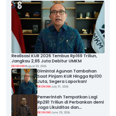
Realisasi KUR 2026 Tembus Rp169 Triliun,
Jangkau 2,65 Juta Debitur UMKM
EKONOMI
August 03, 2026
Dimintai Agunan Tambahan
Saat Pinjam KUR Hingga Rp100
Juta, Segera Laporkan!
EKONOMI
July 31, 2026
Pemerintah Tempatkan Lagi
Rp281 Triliun di Perbankan demi
Jaga Likuiditas dan
Pertumbuhan Kredit
EKONOMI
June 29, 2026