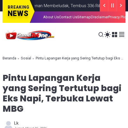
 Kepresidenan Membeludak, Tembus 336 Ribu Pendaftar!
NASION
BREAKING
NEWS
About Us
Contact Us
Sitemap
Disclaimer
Privacy Plic
Beranda
Sosial
Pintu Lapangan Kerja yang Sering Tertutup bagi Eks Napi, Terbuka Lewat MBG
Pintu Lapangan Kerja
yang Sering Tertutup bagi
Eks Napi, Terbuka Lewat
MBG
Lk