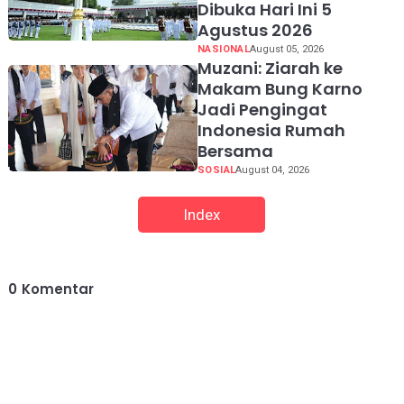
Dibuka Hari Ini 5
Agustus 2026
NASIONAL
August 05, 2026
Muzani: Ziarah ke
Makam Bung Karno
Jadi Pengingat
Indonesia Rumah
Bersama
SOSIAL
August 04, 2026
Index
0
Komentar