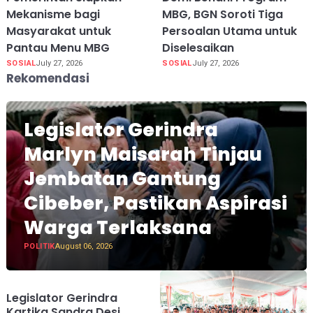
Mekanisme bagi
MBG, BGN Soroti Tiga
Masyarakat untuk
Persoalan Utama untuk
Pantau Menu MBG
Diselesaikan
SOSIAL
July 27, 2026
SOSIAL
July 27, 2026
Rekomendasi
Legislator Gerindra
Marlyn Maisarah Tinjau
Jembatan Gantung
Cibeber, Pastikan Aspirasi
Warga Terlaksana
POLITIK
August 06, 2026
Legislator Gerindra
Kartika Sandra Desi