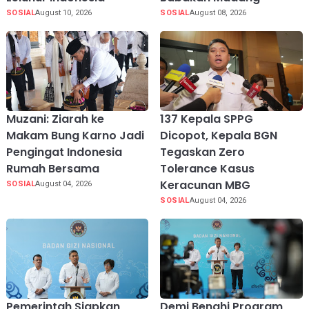
SOSIAL
August 10, 2026
SOSIAL
August 08, 2026
Muzani: Ziarah ke
137 Kepala SPPG
Makam Bung Karno Jadi
Dicopot, Kepala BGN
Pengingat Indonesia
Tegaskan Zero
Rumah Bersama
Tolerance Kasus
Keracunan MBG
SOSIAL
August 04, 2026
SOSIAL
August 04, 2026
Pemerintah Siapkan
Demi Benahi Program