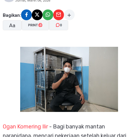
Jumat, Maret 06, 2026
Bagikan:
Aa
PRINT
0
A-
A+
Ogan Komering Ilir
- Bagi banyak mantan
narapidana, mencari pekerjaan setelah keluar dari