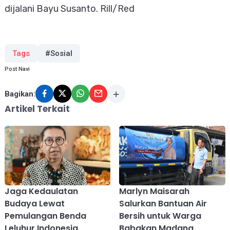
dijalani Bayu Susanto. Rill/Red
Tags
#Sosial
Post Navi
Bagikan:
Artikel Terkait
Jaga Kedaulatan
Marlyn Maisarah
Budaya Lewat
Salurkan Bantuan Air
Pemulangan Benda
Bersih untuk Warga
Leluhur Indonesia
Babakan Madang