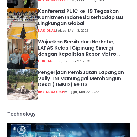
BERITA DAERAH
Selasa, Februari 02, 2021
Konferensi PUIC ke-19 Tegaskan
Komitmen Indonesia terhadap Isu
Lingkungan Global
NASIONAL
Selasa, Mei 13, 2025
Wujudkan Bersih dari Narkoba,
LAPAS Kelas I Cipinang Sinergi
dengan Kepolisian Resor Metro
Jakarta Barat
HUKUM
Jumat, Oktober 27, 2023
Pengerjaan Pembuatan Lapangan
Volly TNI Manunggal Membangun
Desa (TMMD) ke 113
BERITA DAERAH
Minggu, Mei 22, 2022
Technology