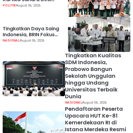
Dorong UMKM Palembang
POLITIK
August 06, 2026
Lindungi Merek Usaha
Tingkatkan Daya Saing
Indonesia, BRIN Fokus
Kembangkan Teknologi
NASIONAL
August 06, 2026
Nuklir hingga AI
Tingkatkan Kualitas
SDM Indonesia,
Prabowo Bangun
Sekolah Unggulan
hingga Undang
Universitas Terbaik
Dunia
NASIONAL
August 06, 2026
Pendaftaran Peserta
Upacara HUT Ke-81
Kemerdekaan RI di
Istana Merdeka Resmi