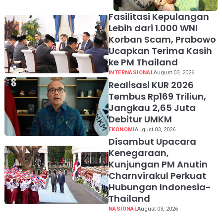
Prabowo Bikin Petani
Makin Optimistis
Fasilitasi Kepulangan
Lebih dari 1.000 WNI
Korban Scam, Prabowo
Ucapkan Terima Kasih
ke PM Thailand
INTERNASIONAL
August 03, 2026
Realisasi KUR 2026
Tembus Rp169 Triliun,
Jangkau 2,65 Juta
Debitur UMKM
EKONOMI
August 03, 2026
Disambut Upacara
Kenegaraan,
Kunjungan PM Anutin
Charnvirakul Perkuat
Hubungan Indonesia-
Thailand
NASIONAL
August 03, 2026