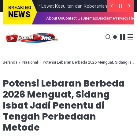
hkan, Lahir Lewat Kesulitan dan Keberanian
NASIONAL
AUGUST 08
BREAKING
NEWS
About Us
Contact Us
Sitemap
Disclaimer
Privacy Plic
Beranda
Nasional
Potensi Lebaran Berbeda 2026 Menguat, Sidang Isbat Jadi Penentu di Tengah Perbedaan Metode
Potensi Lebaran Berbeda
2026 Menguat, Sidang
Isbat Jadi Penentu di
Tengah Perbedaan
Metode