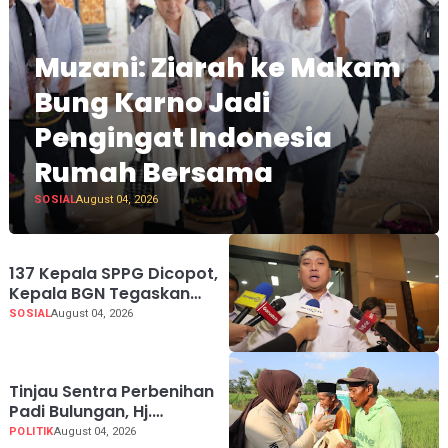
Muzani: Ziarah ke Makam
Bung Karno Jadi
Pengingat Indonesia
Rumah Bersama
SOSIAL
August 04, 2026
137 Kepala SPPG Dicopot,
Kepala BGN Tegaskan
Zero Tolerance Kasus
SOSIAL
August 04, 2026
Keracunan MBG
Tinjau Sentra Perbenihan
Padi Bulungan, Hj.
Rahmawati: Program
POLITIK
August 04, 2026