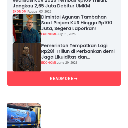
Realisasi KUR 2026 Tembus Rp169 Triliun,
Jangkau 2,65 Juta Debitur UMKM
EKONOMI
August 03, 2026
Dimintai Agunan Tambahan
Saat Pinjam KUR Hingga Rp100
Juta, Segera Laporkan!
EKONOMI
July 31, 2026
Pemerintah Tempatkan Lagi
Rp281 Triliun di Perbankan demi
Jaga Likuiditas dan
Pertumbuhan Kredit
EKONOMI
June 29, 2026
READMORE