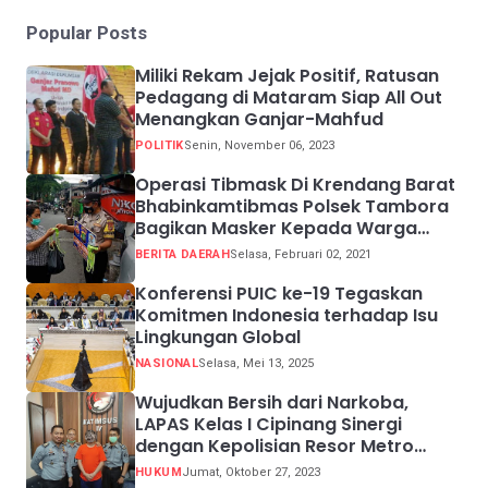
Popular Posts
Miliki Rekam Jejak Positif, Ratusan
Pedagang di Mataram Siap All Out
Menangkan Ganjar-Mahfud
POLITIK
Senin, November 06, 2023
Operasi Tibmask Di Krendang Barat
Bhabinkamtibmas Polsek Tambora
Bagikan Masker Kepada Warga
Pelanggar Prokes
BERITA DAERAH
Selasa, Februari 02, 2021
Konferensi PUIC ke-19 Tegaskan
Komitmen Indonesia terhadap Isu
Lingkungan Global
NASIONAL
Selasa, Mei 13, 2025
Wujudkan Bersih dari Narkoba,
LAPAS Kelas I Cipinang Sinergi
dengan Kepolisian Resor Metro
Jakarta Barat
HUKUM
Jumat, Oktober 27, 2023