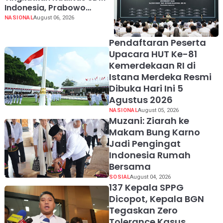
Indonesia, Prabowo
Bangun Sekolah Unggulan
NASIONAL
August 06, 2026
hingga Undang
Universitas Terbaik Dunia
Pendaftaran Peserta
Upacara HUT Ke-81
Kemerdekaan RI di
Istana Merdeka Resmi
Dibuka Hari Ini 5
Agustus 2026
NASIONAL
August 05, 2026
Muzani: Ziarah ke
Makam Bung Karno
Jadi Pengingat
Indonesia Rumah
Bersama
SOSIAL
August 04, 2026
137 Kepala SPPG
Dicopot, Kepala BGN
Tegaskan Zero
Tolerance Kasus