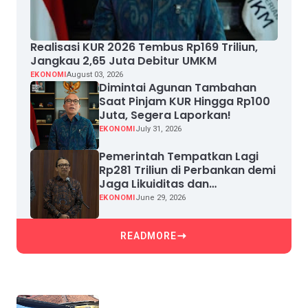
Realisasi KUR 2026 Tembus Rp169 Triliun,
Jangkau 2,65 Juta Debitur UMKM
EKONOMI
August 03, 2026
Dimintai Agunan Tambahan
Saat Pinjam KUR Hingga Rp100
Juta, Segera Laporkan!
EKONOMI
July 31, 2026
Pemerintah Tempatkan Lagi
Rp281 Triliun di Perbankan demi
Jaga Likuiditas dan
Pertumbuhan Kredit
EKONOMI
June 29, 2026
READMORE