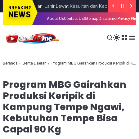
 Dihadiahkan, Lahir Lewat Kesulitan dan Keberanian
NASIONAL
A
BREAKING
NEWS
About Us
Contact Us
Sitemap
Disclaimer
Privacy Plic
Beranda
Berita Daerah
Program MBG Gairahkan Produksi Keripik di Kampung Tempe Ngawi, Kebutuhan Tempe Bisa Capai 90 Kg
Program MBG Gairahkan
Produksi Keripik di
Kampung Tempe Ngawi,
Kebutuhan Tempe Bisa
Capai 90 Kg