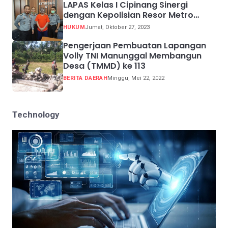
LAPAS Kelas I Cipinang Sinergi
dengan Kepolisian Resor Metro
Jakarta Barat
HUKUM
Jumat, Oktober 27, 2023
Pengerjaan Pembuatan Lapangan
Volly TNI Manunggal Membangun
Desa (TMMD) ke 113
BERITA DAERAH
Minggu, Mei 22, 2022
Technology