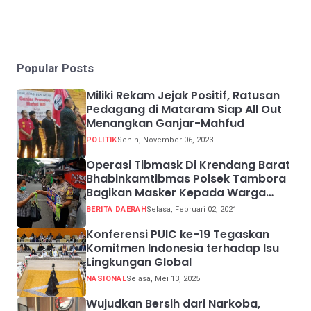
Popular Posts
Miliki Rekam Jejak Positif, Ratusan
Pedagang di Mataram Siap All Out
Menangkan Ganjar-Mahfud
POLITIK
Senin, November 06, 2023
Operasi Tibmask Di Krendang Barat
Bhabinkamtibmas Polsek Tambora
Bagikan Masker Kepada Warga
Pelanggar Prokes
BERITA DAERAH
Selasa, Februari 02, 2021
Konferensi PUIC ke-19 Tegaskan
Komitmen Indonesia terhadap Isu
Lingkungan Global
NASIONAL
Selasa, Mei 13, 2025
Wujudkan Bersih dari Narkoba,