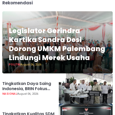
Rekomendasi
Legislator Gerindra
Kartika Sandra Desi
Dorong UMKM Palembang
Lindungi Merek Usaha
POLITIK
August 06, 2026
Tingkatkan Daya Saing
Indonesia, BRIN Fokus
Kembangkan Teknologi
NASIONAL
August 06, 2026
Nuklir hingga AI
Tingkatkan Kualitas SDM