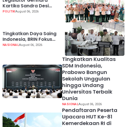
Legislator Gerindra
Kartika Sandra Desi
Dorong UMKM Palembang
POLITIK
August 06, 2026
Lindungi Merek Usaha
Tingkatkan Daya Saing
Indonesia, BRIN Fokus
Kembangkan Teknologi
NASIONAL
August 06, 2026
Nuklir hingga AI
Tingkatkan Kualitas
SDM Indonesia,
Prabowo Bangun
Sekolah Unggulan
hingga Undang
Universitas Terbaik
Dunia
NASIONAL
August 06, 2026
Pendaftaran Peserta
Upacara HUT Ke-81
Kemerdekaan RI di