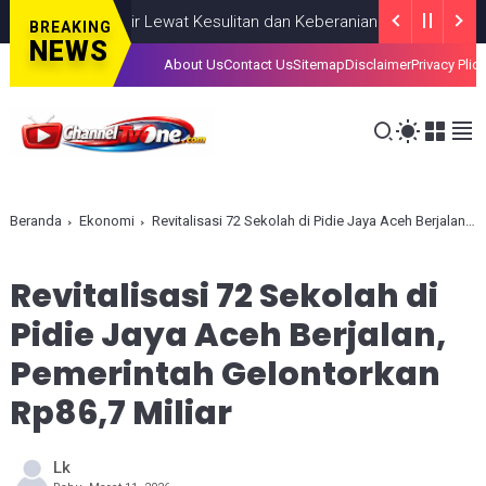
kan, Lahir Lewat Kesulitan dan Keberanian
NASIONAL
AUGUST 08
BREAKING
NEWS
About Us
Contact Us
Sitemap
Disclaimer
Privacy Plic
Beranda
Ekonomi
Revitalisasi 72 Sekolah di Pidie Jaya Aceh Berjalan, Pemerintah Gelontorkan Rp86,7 Miliar
Revitalisasi 72 Sekolah di
Pidie Jaya Aceh Berjalan,
Pemerintah Gelontorkan
Rp86,7 Miliar
Lk