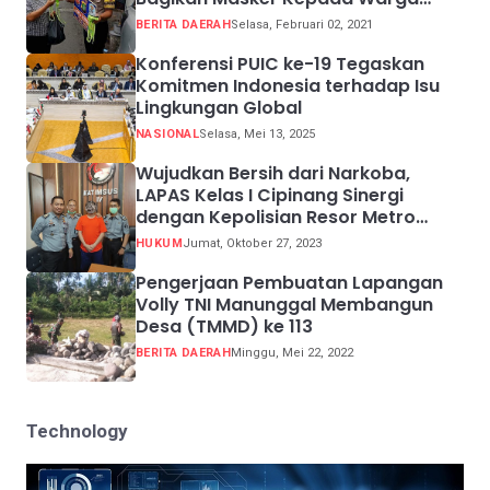
Pelanggar Prokes
BERITA DAERAH
Selasa, Februari 02, 2021
Konferensi PUIC ke-19 Tegaskan
Komitmen Indonesia terhadap Isu
Lingkungan Global
NASIONAL
Selasa, Mei 13, 2025
Wujudkan Bersih dari Narkoba,
LAPAS Kelas I Cipinang Sinergi
dengan Kepolisian Resor Metro
Jakarta Barat
HUKUM
Jumat, Oktober 27, 2023
Pengerjaan Pembuatan Lapangan
Volly TNI Manunggal Membangun
Desa (TMMD) ke 113
BERITA DAERAH
Minggu, Mei 22, 2022
Technology