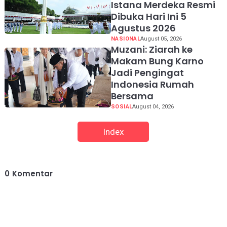
Istana Merdeka Resmi
Dibuka Hari Ini 5
Agustus 2026
NASIONAL
August 05, 2026
Muzani: Ziarah ke
Makam Bung Karno
Jadi Pengingat
Indonesia Rumah
Bersama
SOSIAL
August 04, 2026
Index
0
Komentar