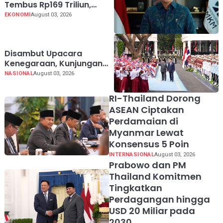
Tembus Rp169 Triliun,
Jangkau 2,65 Juta Debitur
EKONOMI
August 03, 2026
UMKM
Disambut Upacara
Kenegaraan, Kunjungan
PM Anutin Charnvirakul
NASIONAL
August 03, 2026
Perkuat Hubungan
Indonesia-Thailand
RI-Thailand Dorong
ASEAN Ciptakan
Perdamaian di
Myanmar Lewat
Konsensus 5 Poin
INTERNASIONAL
August 03, 2026
Prabowo dan PM
Thailand Komitmen
Tingkatkan
Perdagangan hingga
USD 20 Miliar pada
2030