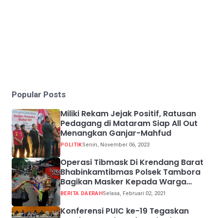
Popular Posts
Miliki Rekam Jejak Positif, Ratusan
Pedagang di Mataram Siap All Out
Menangkan Ganjar-Mahfud
POLITIK
Senin, November 06, 2023
Operasi Tibmask Di Krendang Barat
Bhabinkamtibmas Polsek Tambora
Bagikan Masker Kepada Warga
Pelanggar Prokes
BERITA DAERAH
Selasa, Februari 02, 2021
Konferensi PUIC ke-19 Tegaskan