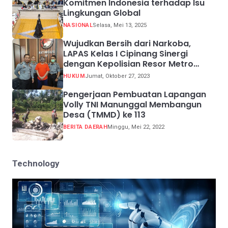
Komitmen Indonesia terhadap Isu
Lingkungan Global
NASIONAL
Selasa, Mei 13, 2025
Wujudkan Bersih dari Narkoba,
LAPAS Kelas I Cipinang Sinergi
dengan Kepolisian Resor Metro
Jakarta Barat
HUKUM
Jumat, Oktober 27, 2023
Pengerjaan Pembuatan Lapangan
Volly TNI Manunggal Membangun
Desa (TMMD) ke 113
BERITA DAERAH
Minggu, Mei 22, 2022
Technology