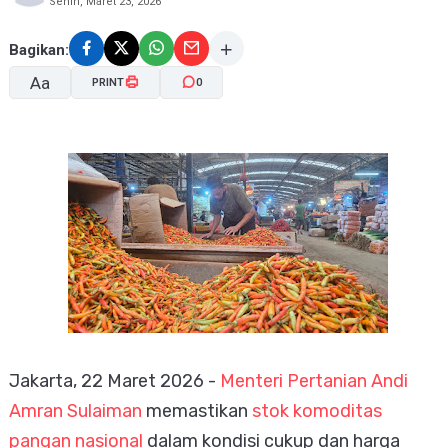
Senin, Maret 23, 2026
Bagikan:
Aa
PRINT
0
A-
A+
Jakarta, 22 Maret 2026 -
Menteri Pertanian Andi
Amran Sulaiman
memastikan
stok komoditas
pangan nasional
dalam kondisi cukup dan harga