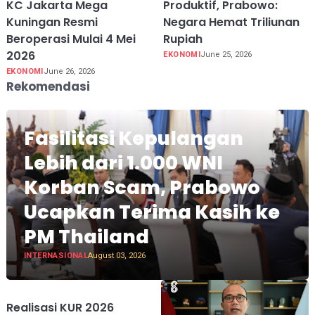
KC Jakarta Mega
Produktif, Prabowo:
Kuningan Resmi
Negara Hemat Triliunan
Beroperasi Mulai 4 Mei
Rupiah
2026
EKONOMI
June 25, 2026
EKONOMI
June 26, 2026
Rekomendasi
Fasilitasi Kepulangan
Lebih dari 1.000 WNI
Korban Scam, Prabowo
Ucapkan Terima Kasih ke
PM Thailand
INTERNASIONAL
August 03, 2026
Realisasi KUR 2026