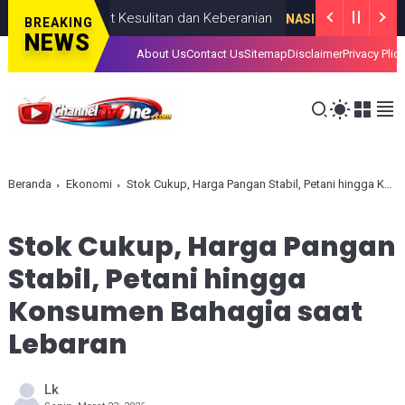
ahir Lewat Kesulitan dan Keberanian
NASIONAL
AUGUST 08, 2026
BREAKING
NEWS
About Us
Contact Us
Sitemap
Disclaimer
Privacy Plic
Beranda
Ekonomi
Stok Cukup, Harga Pangan Stabil, Petani hingga Konsumen Bahagia saat Lebaran
Stok Cukup, Harga Pangan
Stabil, Petani hingga
Konsumen Bahagia saat
Lebaran
Lk