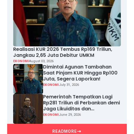
Realisasi KUR 2026 Tembus Rp169 Triliun,
Jangkau 2,65 Juta Debitur UMKM
EKONOMI
August 03, 2026
Dimintai Agunan Tambahan
Saat Pinjam KUR Hingga Rp100
Juta, Segera Laporkan!
EKONOMI
July 31, 2026
Pemerintah Tempatkan Lagi
Rp281 Triliun di Perbankan demi
Jaga Likuiditas dan
Pertumbuhan Kredit
EKONOMI
June 29, 2026
READMORE