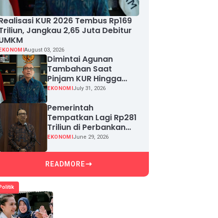
Realisasi KUR 2026 Tembus Rp169
Triliun, Jangkau 2,65 Juta Debitur
UMKM
EKONOMI
August 03, 2026
Dimintai Agunan
Tambahan Saat
Pinjam KUR Hingga
Rp100 Juta, Segera
EKONOMI
July 31, 2026
Laporkan!
Pemerintah
Tempatkan Lagi Rp281
Triliun di Perbankan
demi Jaga Likuiditas
EKONOMI
June 29, 2026
dan Pertumbuhan
Kredit
READMORE
Politik