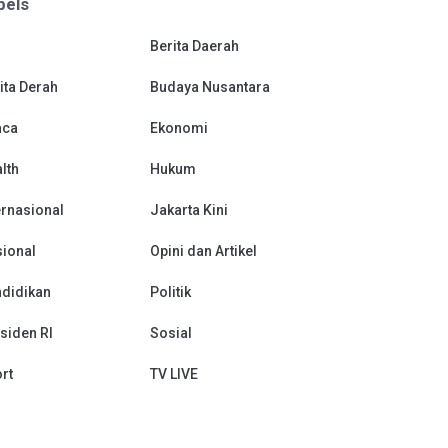
bels
Berita Daerah
ita Derah
Budaya Nusantara
aca
Ekonomi
lth
Hukum
ernasional
Jakarta Kini
ional
Opini dan Artikel
didikan
Politik
siden RI
Sosial
rt
TV LIVE