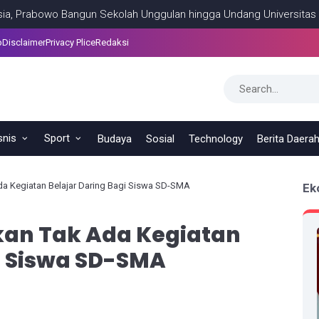
owo Bangun Sekolah Unggulan hingga Undang Universitas Terbaik D
p
Disclaimer
Privacy Plice
Redaksi
snis
Sport
Budaya
Sosial
Technology
Berita Daera
a Kegiatan Belajar Daring Bagi Siswa SD-SMA
Ek
an Tak Ada Kegiatan
i Siswa SD-SMA