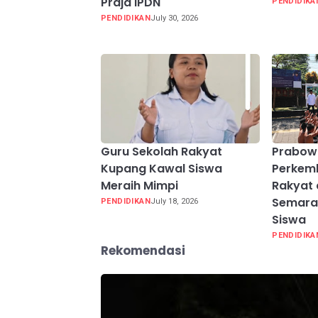
Praja IPDN
PENDIDIKA
PENDIDIKAN
July 30, 2026
Guru Sekolah Rakyat
Prabow
Kupang Kawal Siswa
Perkem
Meraih Mimpi
Rakyat 
Semarak
PENDIDIKAN
July 18, 2026
Siswa
PENDIDIKA
Rekomendasi