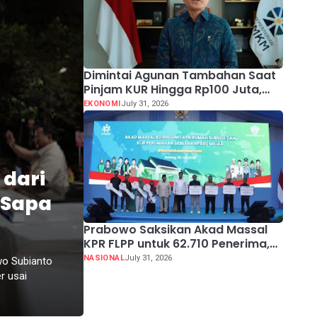
Dimintai Agunan Tambahan Saat
Pinjam KUR Hingga Rp100 Juta,
Segera Laporkan!
EKONOMI
July 31, 2026
 dari
 Sapa
Prabowo Saksikan Akad Massal
KPR FLPP untuk 62.710 Penerima,
dari Guru SD hingga Pengemudi
NASIONAL
July 31, 2026
wo Subianto
Ojol
r usai