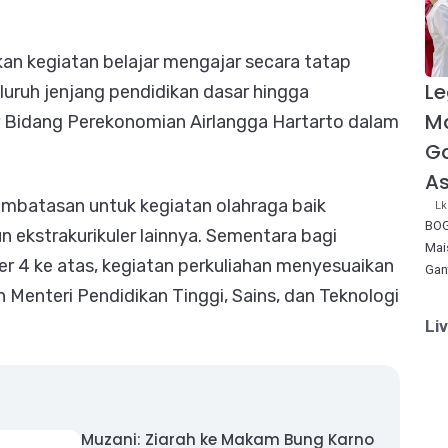
an kegiatan belajar mengajar secara tatap
Le
eluruh jenjang pendidikan dasar hingga
M
r Bidang Perekonomian Airlangga Hartarto dalam
Ga
As
 pembatasan untuk kegiatan olahraga baik
Lk
BOG
ekstrakurikuler lainnya. Sementara bagi
Mai
r 4 ke atas, kegiatan perkuliahan menyesuaikan
Gan
 Menteri Pendidikan Tinggi, Sains, dan Teknologi
Li
Muzani: Ziarah ke Makam Bung Karno