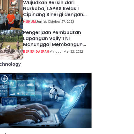
Wujudkan Bersih dari
Narkoba, LAPAS Kelas I
Cipinang Sinergi dengan
Kepolisian Resor Metro
HUKUM
Jumat, Oktober 27, 2023
Jakarta Barat
Pengerjaan Pembuatan
Lapangan Volly TNI
Manunggal Membangun
Desa (TMMD) ke 113
BERITA DAERAH
Minggu, Mei 22, 2022
chnology