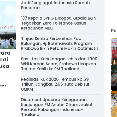
Jadi Pengingat Indonesia Rumah
Bersama
137 Kepala SPPG Dicopot, Kepala BGN
Tegaskan Zero Tolerance Kasus
Keracunan MBG
Po
Tinjau Sentra Perbenihan Padi
Bulungan, Hj. Rahmawati: Program
Prabowo Bikin Petani Makin Optimistis
cara
 di
Fasilitasi Kepulangan Lebih dari 1.000
WNI Korban Scam, Prabowo Ucapkan
buka
Terima Kasih ke PM Thailand
Realisasi KUR 2026 Tembus Rp169
Triliun, Jangkau 2,65 Juta Debitur
rakat
UMKM
Disambut Upacara Kenegaraan,
Kunjungan PM Anutin Charnvirakul
Perkuat Hubungan Indonesia-
Thailand