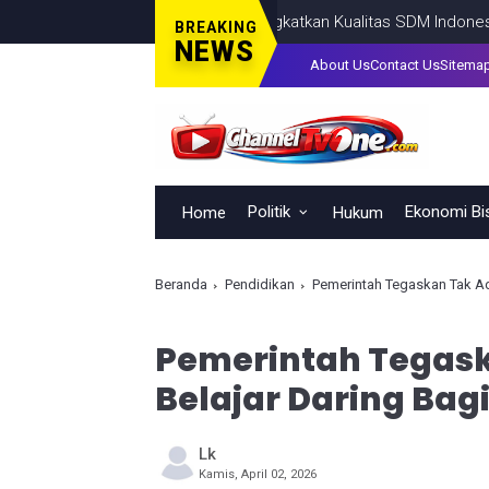
Tingkatkan Kualitas SDM Indonesia, Prab
BREAKING
NEWS
About Us
Contact Us
Sitema
Politik
Ekonomi Bi
Home
Hukum
Beranda
Pendidikan
Pemerintah Tegaskan Tak Ad
Pemerintah Tegask
Belajar Daring Bag
Lk
Kamis, April 02, 2026