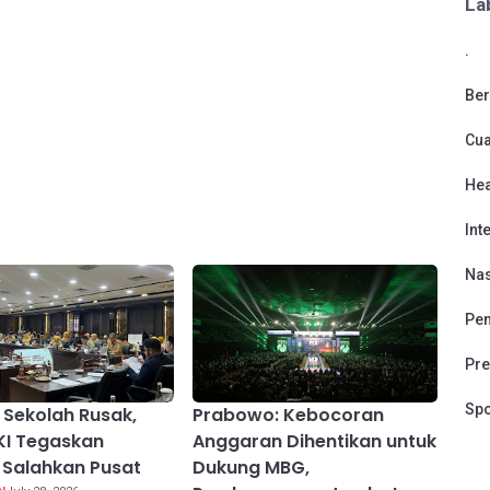
La
.
Ber
Cu
Hea
Int
Nas
Pen
Pre
Spo
 Sekolah Rusak,
Prabowo: Kebocoran
KI Tegaskan
Anggaran Dihentikan untuk
Salahkan Pusat
Dukung MBG,