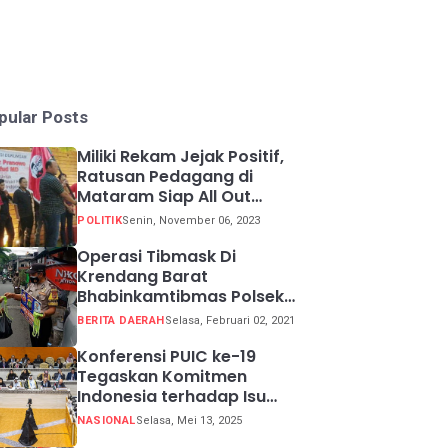
pular Posts
Miliki Rekam Jejak Positif,
Ratusan Pedagang di
Mataram Siap All Out
Menangkan Ganjar-Mahfud
POLITIK
Senin, November 06, 2023
Operasi Tibmask Di
Krendang Barat
Bhabinkamtibmas Polsek
Tambora Bagikan Masker
BERITA DAERAH
Selasa, Februari 02, 2021
Kepada Warga Pelanggar
Prokes
Konferensi PUIC ke-19
Tegaskan Komitmen
Indonesia terhadap Isu
Lingkungan Global
NASIONAL
Selasa, Mei 13, 2025