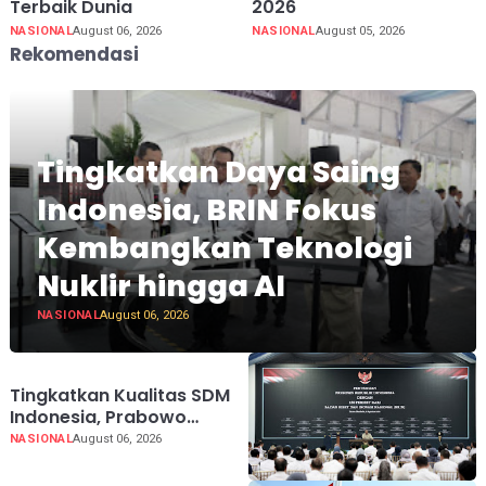
Terbaik Dunia
2026
NASIONAL
August 06, 2026
NASIONAL
August 05, 2026
Rekomendasi
Tingkatkan Daya Saing
Indonesia, BRIN Fokus
Kembangkan Teknologi
Nuklir hingga AI
NASIONAL
August 06, 2026
Tingkatkan Kualitas SDM
Indonesia, Prabowo
Bangun Sekolah Unggulan
NASIONAL
August 06, 2026
hingga Undang
Universitas Terbaik Dunia