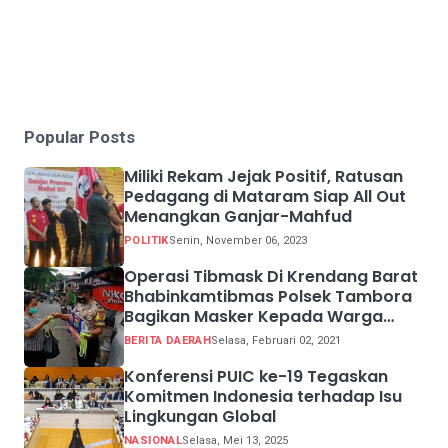
Popular Posts
Miliki Rekam Jejak Positif, Ratusan
Pedagang di Mataram Siap All Out
Menangkan Ganjar-Mahfud
POLITIK
Senin, November 06, 2023
Operasi Tibmask Di Krendang Barat
Bhabinkamtibmas Polsek Tambora
Bagikan Masker Kepada Warga
Pelanggar Prokes
BERITA DAERAH
Selasa, Februari 02, 2021
Konferensi PUIC ke-19 Tegaskan
Komitmen Indonesia terhadap Isu
Lingkungan Global
NASIONAL
Selasa, Mei 13, 2025