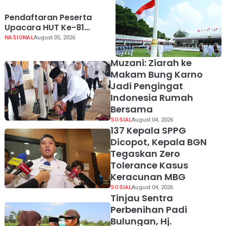
Pendaftaran Peserta
Upacara HUT Ke-81
Kemerdekaan RI di Istana
NASIONAL
August 05, 2026
Merdeka Resmi Dibuka
Hari Ini 5 Agustus 2026
Muzani: Ziarah ke
Makam Bung Karno
Jadi Pengingat
Indonesia Rumah
Bersama
SOSIAL
August 04, 2026
137 Kepala SPPG
Dicopot, Kepala BGN
Tegaskan Zero
Tolerance Kasus
Keracunan MBG
SOSIAL
August 04, 2026
Tinjau Sentra
Perbenihan Padi
Bulungan, Hj.