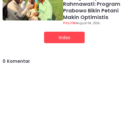
Rahmawati: Program
Prabowo Bikin Petani
Makin Optimistis
POLITIK
August 04, 2026
Index
0
Komentar