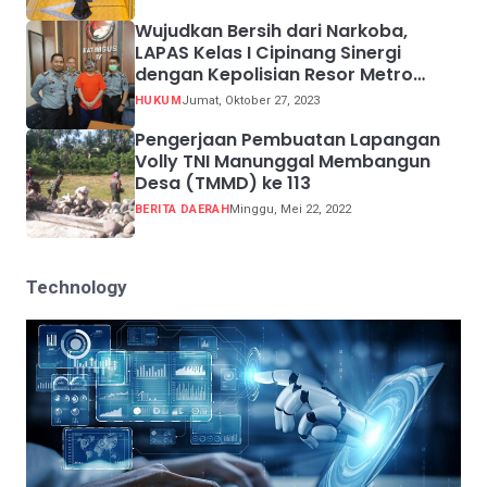
Wujudkan Bersih dari Narkoba,
LAPAS Kelas I Cipinang Sinergi
dengan Kepolisian Resor Metro
Jakarta Barat
HUKUM
Jumat, Oktober 27, 2023
Pengerjaan Pembuatan Lapangan
Volly TNI Manunggal Membangun
Desa (TMMD) ke 113
BERITA DAERAH
Minggu, Mei 22, 2022
Technology