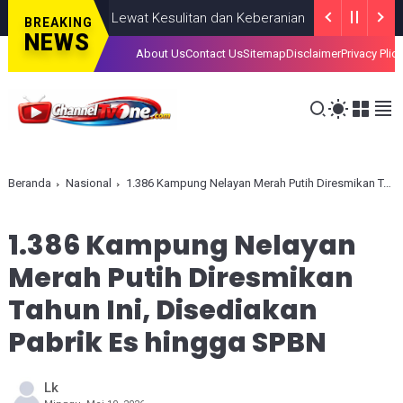
an, Lahir Lewat Kesulitan dan Keberanian
NASIONAL
AUGUST 08,
BREAKING
NEWS
About Us
Contact Us
Sitemap
Disclaimer
Privacy Plic
Beranda
Nasional
1.386 Kampung Nelayan Merah Putih Diresmikan Tahun Ini, Disediakan Pabrik Es hingga SPBN
1.386 Kampung Nelayan
Merah Putih Diresmikan
Tahun Ini, Disediakan
Pabrik Es hingga SPBN
Lk