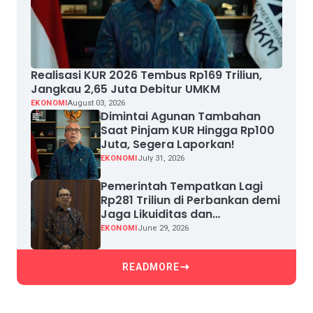
Realisasi KUR 2026 Tembus Rp169 Triliun,
Jangkau 2,65 Juta Debitur UMKM
EKONOMI
August 03, 2026
Dimintai Agunan Tambahan
Saat Pinjam KUR Hingga Rp100
Juta, Segera Laporkan!
EKONOMI
July 31, 2026
Pemerintah Tempatkan Lagi
Rp281 Triliun di Perbankan demi
Jaga Likuiditas dan
Pertumbuhan Kredit
EKONOMI
June 29, 2026
READMORE