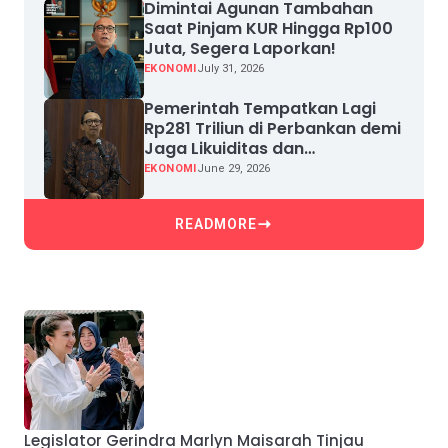
Dimintai Agunan Tambahan
Saat Pinjam KUR Hingga Rp100
Juta, Segera Laporkan!
EKONOMI
July 31, 2026
Pemerintah Tempatkan Lagi
Rp281 Triliun di Perbankan demi
Jaga Likuiditas dan
Pertumbuhan Kredit
EKONOMI
June 29, 2026
READMORE
Legislator Gerindra Marlyn Maisarah Tinjau