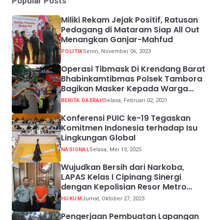
Popular Posts
Miliki Rekam Jejak Positif, Ratusan
Pedagang di Mataram Siap All Out
Menangkan Ganjar-Mahfud
POLITIK
Senin, November 06, 2023
Operasi Tibmask Di Krendang Barat
Bhabinkamtibmas Polsek Tambora
Bagikan Masker Kepada Warga
Pelanggar Prokes
BERITA DAERAH
Selasa, Februari 02, 2021
Konferensi PUIC ke-19 Tegaskan
Komitmen Indonesia terhadap Isu
Lingkungan Global
NASIONAL
Selasa, Mei 13, 2025
Wujudkan Bersih dari Narkoba,
LAPAS Kelas I Cipinang Sinergi
dengan Kepolisian Resor Metro
Jakarta Barat
HUKUM
Jumat, Oktober 27, 2023
Pengerjaan Pembuatan Lapangan