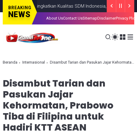
Tingkatkan Kualitas SDM Indonesia, Prabowo Bangun Seko
BREAKING
NEWS
About Us
Contact Us
Sitemap
Disclaimer
Privacy Plic
Beranda
Internasional
Disambut Tarian dan Pasukan Jajar Kehormatan, Prabowo Tiba di Filipina untuk Hadiri KTT ASEAN
Disambut Tarian dan
Pasukan Jajar
Kehormatan, Prabowo
Tiba di Filipina untuk
Hadiri KTT ASEAN