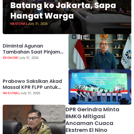
Batang ke Jakarta, Sapa
Hangat Warga
NASIONAL
July 31, 2026
Dimintai Agunan
Tambahan Saat Pinjam
KUR Hingga Rp100 Juta,
EKONOMI
July 31, 2026
Segera Laporkan!
Prabowo Saksikan Akad
Massal KPR FLPP untuk
62.710 Penerima, dari Guru
NASIONAL
July 31, 2026
SD hingga Pengemudi Ojol
DPR Gerindra Minta
BMKG Mitigasi
Ancaman Cuaca
Ekstrem El Nino