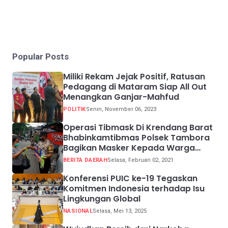
Popular Posts
Miliki Rekam Jejak Positif, Ratusan
Pedagang di Mataram Siap All Out
Menangkan Ganjar-Mahfud
POLITIK
Senin, November 06, 2023
Operasi Tibmask Di Krendang Barat
Bhabinkamtibmas Polsek Tambora
Bagikan Masker Kepada Warga
Pelanggar Prokes
BERITA DAERAH
Selasa, Februari 02, 2021
Konferensi PUIC ke-19 Tegaskan
Komitmen Indonesia terhadap Isu
Lingkungan Global
NASIONAL
Selasa, Mei 13, 2025