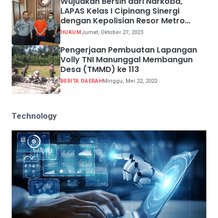
Wujudkan Bersih dari Narkoba,
LAPAS Kelas I Cipinang Sinergi
dengan Kepolisian Resor Metro
Jakarta Barat
HUKUM
Jumat, Oktober 27, 2023
Pengerjaan Pembuatan Lapangan
Volly TNI Manunggal Membangun
Desa (TMMD) ke 113
BERITA DAERAH
Minggu, Mei 22, 2022
Technology