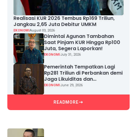
Realisasi KUR 2026 Tembus Rp169 Triliun,
Jangkau 2,65 Juta Debitur UMKM
EKONOMI
August 03, 2026
Dimintai Agunan Tambahan
Saat Pinjam KUR Hingga Rp100
Juta, Segera Laporkan!
EKONOMI
July 31, 2026
Pemerintah Tempatkan Lagi
Rp281 Triliun di Perbankan demi
Jaga Likuiditas dan
Pertumbuhan Kredit
EKONOMI
June 29, 2026
READMORE