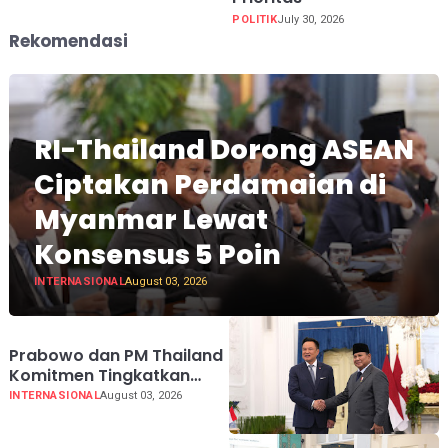
POLITIK
July 30, 2026
Rekomendasi
RI-Thailand Dorong ASEAN
Ciptakan Perdamaian di
Myanmar Lewat
Konsensus 5 Poin
INTERNASIONAL
August 03, 2026
Prabowo dan PM Thailand
Komitmen Tingkatkan
Perdagangan hingga USD
INTERNASIONAL
August 03, 2026
20 Miliar pada 2030