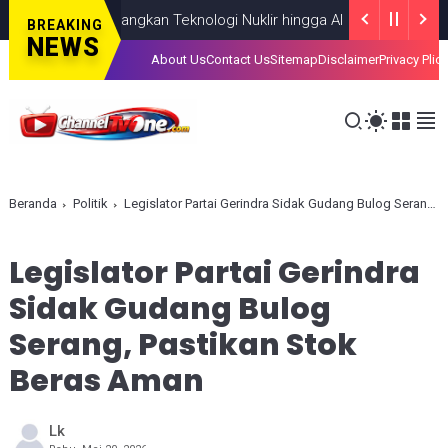
kus Kembangkan Teknologi Nuklir hingga AI
NASIONAL
AUGUST 06,
BREAKING
NEWS
About Us
Contact Us
Sitemap
Disclaimer
Privacy Plic
Beranda
Politik
Legislator Partai Gerindra Sidak Gudang Bulog Serang, Pastikan Stok Beras Aman
Legislator Partai Gerindra
Sidak Gudang Bulog
Serang, Pastikan Stok
Beras Aman
Lk