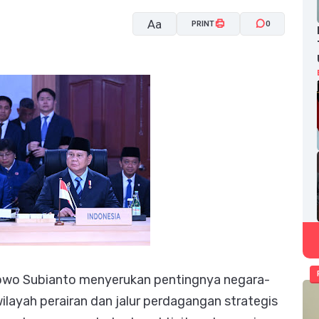
Aa
PRINT
0
A-
A+
bowo Subianto menyerukan pentingnya negara-
ayah perairan dan jalur perdagangan strategis