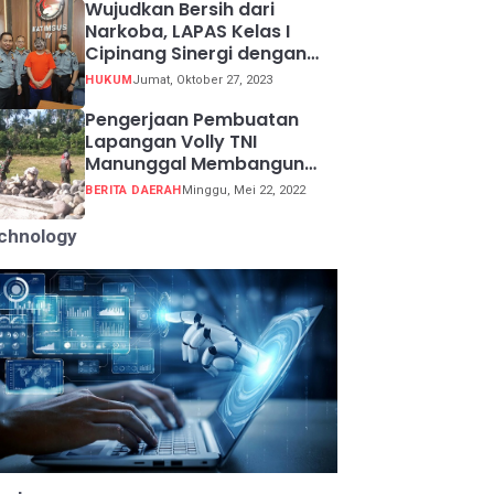
Wujudkan Bersih dari
Narkoba, LAPAS Kelas I
Cipinang Sinergi dengan
Kepolisian Resor Metro
HUKUM
Jumat, Oktober 27, 2023
Jakarta Barat
Pengerjaan Pembuatan
Lapangan Volly TNI
Manunggal Membangun
Desa (TMMD) ke 113
BERITA DAERAH
Minggu, Mei 22, 2022
chnology