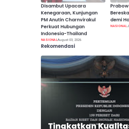
Disambut Upacara
Prabow
Kenegaraan, Kunjungan
Beresk
PM Anutin Charnvirakul
demi Ha
Perkuat Hubungan
NASIONAL
J
Indonesia-Thailand
NASIONAL
August 03, 2026
Rekomendasi
Tingkatkan Kualit