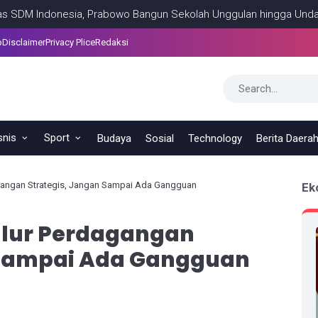
ndonesia, Prabowo Bangun Sekolah Unggulan hingga Undang Univers
p
Disclaimer
Privacy Plice
Redaksi
snis
Sport
Budaya
Sosial
Technology
Berita Daera
angan Strategis, Jangan Sampai Ada Gangguan
Ek
alur Perdagangan
 Sampai Ada Gangguan