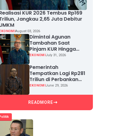
Realisasi KUR 2026 Tembus Rp169
Triliun, Jangkau 2,65 Juta Debitur
UMKM
EKONOMI
August 03, 2026
Dimintai Agunan
Tambahan Saat
Pinjam KUR Hingga
Rp100 Juta, Segera
EKONOMI
July 31, 2026
Laporkan!
Pemerintah
Tempatkan Lagi Rp281
Triliun di Perbankan
demi Jaga Likuiditas
EKONOMI
June 29, 2026
dan Pertumbuhan
Kredit
READMORE
Politik