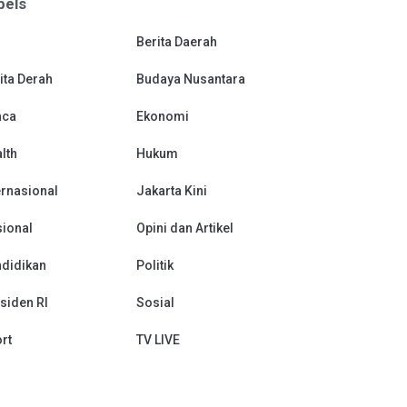
bels
Berita Daerah
ita Derah
Budaya Nusantara
aca
Ekonomi
lth
Hukum
ernasional
Jakarta Kini
ional
Opini dan Artikel
didikan
Politik
siden RI
Sosial
rt
TV LIVE