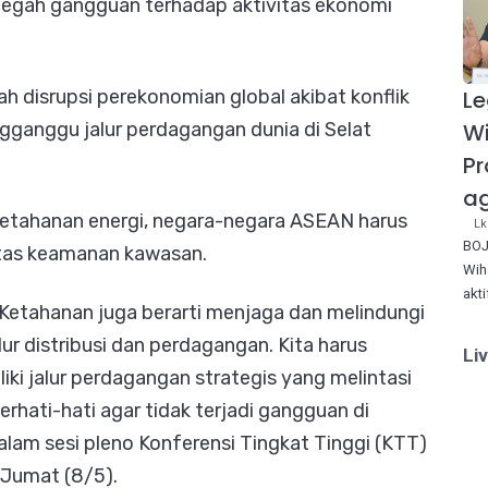
egah gangguan terhadap aktivitas ekonomi
Le
h disrupsi perekonomian global akibat konflik
W
ngganggu jalur perdagangan dunia di Selat
Pr
ag
etahanan energi, negara-negara ASEAN harus
Lk
BOJ
itas keamanan kawasan.
Wih
akt
 Ketahanan juga berarti menjaga dan melindungi
lur distribusi dan perdagangan. Kita harus
Li
ki jalur perdagangan strategis yang melintasi
berhati-hati agar tidak terjadi gangguan di
dalam sesi pleno Konferensi Tingkat Tinggi (KTT)
 Jumat (8/5).