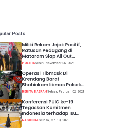
pular Posts
Miliki Rekam Jejak Positif,
Ratusan Pedagang di
Mataram Siap All Out
Menangkan Ganjar-Mahfud
POLITIK
Senin, November 06, 2023
Operasi Tibmask Di
Krendang Barat
Bhabinkamtibmas Polsek
Tambora Bagikan Masker
BERITA DAERAH
Selasa, Februari 02, 2021
Kepada Warga Pelanggar
Prokes
Konferensi PUIC ke-19
Tegaskan Komitmen
Indonesia terhadap Isu
Lingkungan Global
NASIONAL
Selasa, Mei 13, 2025