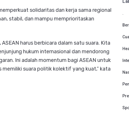
La
mperkuat solidaritas dan kerja sama regional
.
an, stabil, dan mampu memprioritaskan
Ber
Cu
, ASEAN harus berbicara dalam satu suara. Kita
Hea
enjunjung hukum internasional dan mendorong
nggaran. Ini adalah momentum bagi ASEAN untuk
Int
emiliki suara politik kolektif yang kuat,” kata
Nas
Pen
Pre
Spo