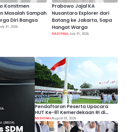
o Komitmen
Prabowo Jajal KA
an Masalah Sampah
Nusantara Explorer dari
rga Diri Bangsa
Batang ke Jakarta, Sapa
Hangat Warga
uly 31, 2026
NASIONAL
July 31, 2026
Pendaftaran Peserta Upacara
HUT Ke-81 Kemerdekaan RI di
Istana Merdeka Resmi Dibuka Hari
NASIONAL
August 05, 2026
Ini 5 Agustus 2026
as SDM