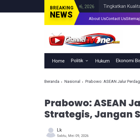
Tingkatkan Kualitas SDM I
BREAKING
NEWS
About Us
Contact Us
Sitema
Politik
Ekonomi Bi
Home
Hukum
Beranda
Nasional
Prabowo: ASEAN Jalur Perdag
Prabowo: ASEAN J
Strategis, Jangan
Lk
Sabtu, Mei 09, 2026