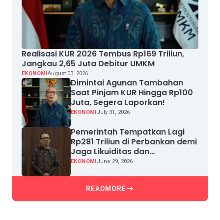
Realisasi KUR 2026 Tembus Rp169 Triliun,
Jangkau 2,65 Juta Debitur UMKM
EKONOMI
August 03, 2026
Dimintai Agunan Tambahan
Saat Pinjam KUR Hingga Rp100
Juta, Segera Laporkan!
EKONOMI
July 31, 2026
Pemerintah Tempatkan Lagi
Rp281 Triliun di Perbankan demi
Jaga Likuiditas dan
Pertumbuhan Kredit
EKONOMI
June 29, 2026
READMORE