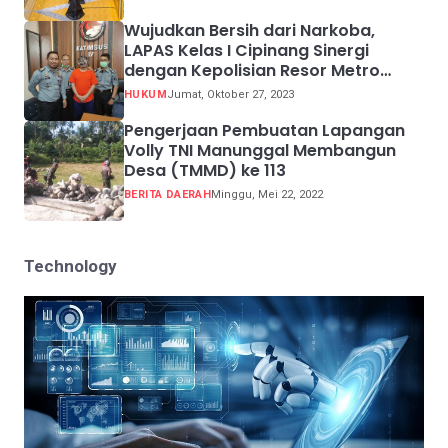
Wujudkan Bersih dari Narkoba,
LAPAS Kelas I Cipinang Sinergi
dengan Kepolisian Resor Metro
Jakarta Barat
HUKUM
Jumat, Oktober 27, 2023
Pengerjaan Pembuatan Lapangan
Volly TNI Manunggal Membangun
Desa (TMMD) ke 113
BERITA DAERAH
Minggu, Mei 22, 2022
Technology