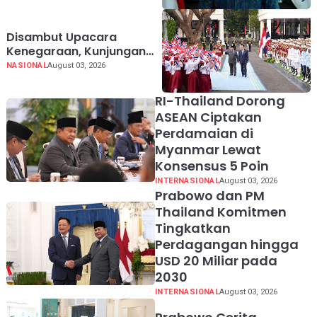
Disambut Upacara
Kenegaraan, Kunjungan
PM Anutin Charnvirakul
NASIONAL
August 03, 2026
Perkuat Hubungan
Indonesia-Thailand
RI-Thailand Dorong
ASEAN Ciptakan
Perdamaian di
Myanmar Lewat
Konsensus 5 Poin
INTERNASIONAL
August 03, 2026
Prabowo dan PM
Thailand Komitmen
Tingkatkan
Perdagangan hingga
USD 20 Miliar pada
2030
INTERNASIONAL
August 03, 2026