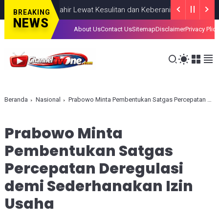
diahkan, Lahir Lewat Kesulitan dan Keberanian
NASIONAL
AUGUST
BREAKING
NEWS
About Us
Contact Us
Sitemap
Disclaimer
Privacy Plic
Beranda
Nasional
Prabowo Minta Pembentukan Satgas Percepatan Deregulasi demi Sederhanakan Izin Usaha
Prabowo Minta
Pembentukan Satgas
Percepatan Deregulasi
demi Sederhanakan Izin
Usaha