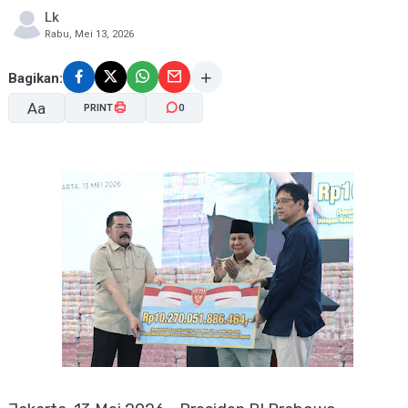
Lk
Rabu, Mei 13, 2026
Bagikan:
Aa
PRINT
0
A-
A+