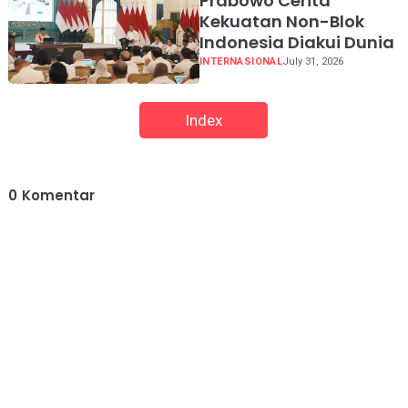
Prabowo Cerita
Kekuatan Non-Blok
Indonesia Diakui Dunia
INTERNASIONAL
July 31, 2026
Index
0
Komentar