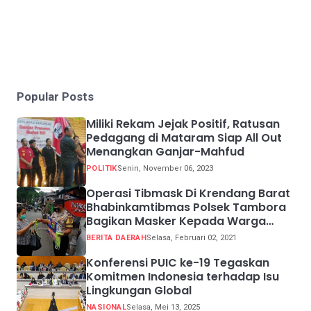
Popular Posts
Miliki Rekam Jejak Positif, Ratusan
Pedagang di Mataram Siap All Out
Menangkan Ganjar-Mahfud
POLITIK
Senin, November 06, 2023
Operasi Tibmask Di Krendang Barat
Bhabinkamtibmas Polsek Tambora
Bagikan Masker Kepada Warga
Pelanggar Prokes
BERITA DAERAH
Selasa, Februari 02, 2021
Konferensi PUIC ke-19 Tegaskan
Komitmen Indonesia terhadap Isu
Lingkungan Global
NASIONAL
Selasa, Mei 13, 2025