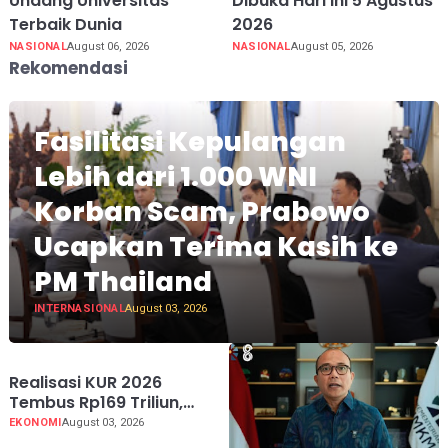
Undang Universitas
Dibuka Hari Ini 5 Agustus
Terbaik Dunia
2026
NASIONAL
August 06, 2026
NASIONAL
August 05, 2026
Rekomendasi
Fasilitasi Kepulangan
Lebih dari 1.000 WNI
Korban Scam, Prabowo
Ucapkan Terima Kasih ke
PM Thailand
INTERNASIONAL
August 03, 2026
Realisasi KUR 2026
Tembus Rp169 Triliun,
Jangkau 2,65 Juta Debitur
EKONOMI
August 03, 2026
UMKM