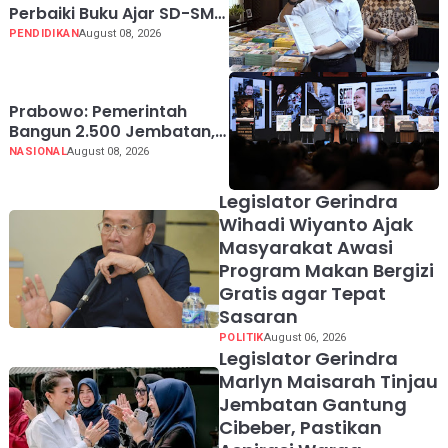
Perbaiki Buku Ajar SD-SMA,
Jadikan Negara Lain
PENDIDIKAN
August 08, 2026
sebagai Referensi
Prabowo: Pemerintah
Bangun 2.500 Jembatan,
Perbaiki 70.000 Sekolah
NASIONAL
August 08, 2026
Legislator Gerindra
Wihadi Wiyanto Ajak
Masyarakat Awasi
Program Makan Bergizi
Gratis agar Tepat
Sasaran
POLITIK
August 06, 2026
Legislator Gerindra
Marlyn Maisarah Tinjau
Jembatan Gantung
Cibeber, Pastikan