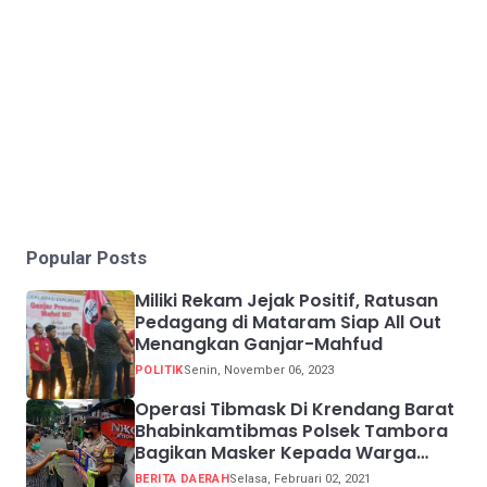
Popular Posts
Miliki Rekam Jejak Positif, Ratusan
Pedagang di Mataram Siap All Out
Menangkan Ganjar-Mahfud
POLITIK
Senin, November 06, 2023
Operasi Tibmask Di Krendang Barat
Bhabinkamtibmas Polsek Tambora
Bagikan Masker Kepada Warga
Pelanggar Prokes
BERITA DAERAH
Selasa, Februari 02, 2021