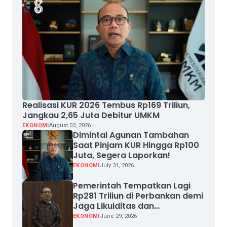
Realisasi KUR 2026 Tembus Rp169 Triliun,
Jangkau 2,65 Juta Debitur UMKM
EKONOMI
August 03, 2026
Dimintai Agunan Tambahan
Saat Pinjam KUR Hingga Rp100
Juta, Segera Laporkan!
EKONOMI
July 31, 2026
Pemerintah Tempatkan Lagi
Rp281 Triliun di Perbankan demi
Jaga Likuiditas dan
Pertumbuhan Kredit
EKONOMI
June 29, 2026