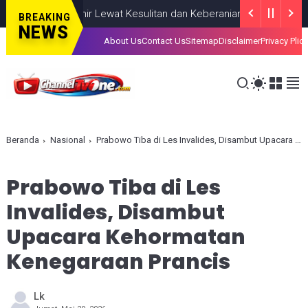
ahkan, Lahir Lewat Kesulitan dan Keberanian
NASIONAL
AUGUST 0
BREAKING
NEWS
About Us
Contact Us
Sitemap
Disclaimer
Privacy Plic
Beranda
Nasional
Prabowo Tiba di Les Invalides, Disambut Upacara Kehormatan Kenegaraan Prancis
Prabowo Tiba di Les
Invalides, Disambut
Upacara Kehormatan
Kenegaraan Prancis
Lk