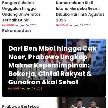
Bangun Sekolah
Kemerdekaan RI di
Unggulan hingga
Istana Merdeka Resmi
Undang Universitas
Dibuka Hari Ini 5 Agustus
Terbaik Dunia
2026
NASIONAL
August 06, 2026
NASIONAL
August 05, 2026
Rekomendasi
Dari Ben Mboi hingga Cak
Noer, Prabowo Ungkap
Makna Kepemimpinan:
Bekerja, Cintai Rakyat &
Gunakan Akal Sehat
NASIONAL
August 08, 2026
Prabowo Bertekad