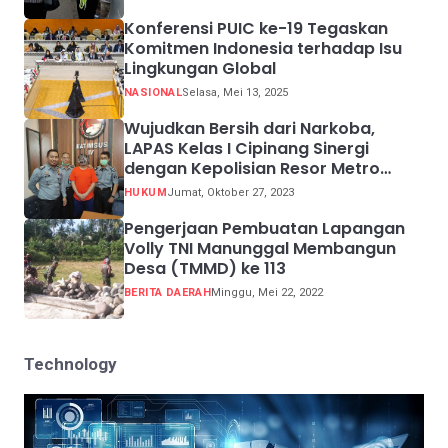
Konferensi PUIC ke-19 Tegaskan
Komitmen Indonesia terhadap Isu
Lingkungan Global
NASIONAL
Selasa, Mei 13, 2025
Wujudkan Bersih dari Narkoba,
LAPAS Kelas I Cipinang Sinergi
dengan Kepolisian Resor Metro
Jakarta Barat
HUKUM
Jumat, Oktober 27, 2023
Pengerjaan Pembuatan Lapangan
Volly TNI Manunggal Membangun
Desa (TMMD) ke 113
BERITA DAERAH
Minggu, Mei 22, 2022
Technology