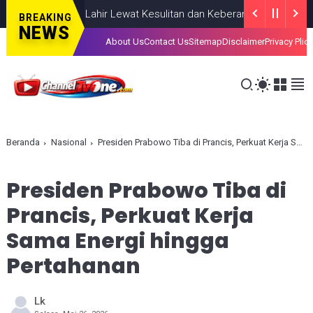
diahkan, Lahir Lewat Kesulitan dan Keberanian
NASIONAL
AUGUST
BREAKING
NEWS
About Us
Contact Us
Sitemap
Disclaimer
Privacy Plic
Beranda
Nasional
Presiden Prabowo Tiba di Prancis, Perkuat Kerja Sama Energi hingga Pertahanan
Presiden Prabowo Tiba di
Prancis, Perkuat Kerja
Sama Energi hingga
Pertahanan
Lk