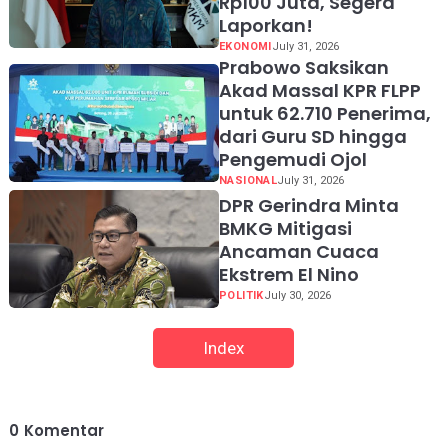
Rp100 Juta, Segera
Laporkan!
EKONOMI
July 31, 2026
Prabowo Saksikan
Akad Massal KPR FLPP
untuk 62.710 Penerima,
dari Guru SD hingga
Pengemudi Ojol
NASIONAL
July 31, 2026
DPR Gerindra Minta
BMKG Mitigasi
Ancaman Cuaca
Ekstrem El Nino
POLITIK
July 30, 2026
Index
0
Komentar