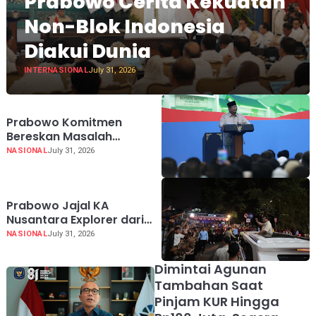
Prabowo Cerita Kekuatan
Non-Blok Indonesia
Diakui Dunia
INTERNASIONAL
July 31, 2026
Prabowo Komitmen
Bereskan Masalah
Sampah demi Harga Diri
NASIONAL
July 31, 2026
Bangsa
Prabowo Jajal KA
Nusantara Explorer dari
Batang ke Jakarta, Sapa
NASIONAL
July 31, 2026
Hangat Warga
Dimintai Agunan
Tambahan Saat
Pinjam KUR Hingga