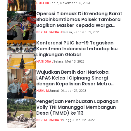
POLITIK
Senin, November 06, 2023
Operasi Tibmask Di Krendang Barat
Bhabinkamtibmas Polsek Tambora
Bagikan Masker Kepada Warga
Pelanggar Prokes
BERITA DAERAH
Selasa, Februari 02, 2021
Konferensi PUIC ke-19 Tegaskan
Komitmen Indonesia terhadap Isu
Lingkungan Global
NASIONAL
Selasa, Mei 13, 2025
Wujudkan Bersih dari Narkoba,
LAPAS Kelas I Cipinang Sinergi
dengan Kepolisian Resor Metro
Jakarta Barat
HUKUM
Jumat, Oktober 27, 2023
Pengerjaan Pembuatan Lapangan
Volly TNI Manunggal Membangun
Desa (TMMD) ke 113
BERITA DAERAH
Minggu, Mei 22, 2022