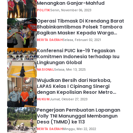
Menangkan Ganjar-Mahfud
POLITIK
Senin, November 06, 2023
Operasi Tibmask Di Krendang Barat
Bhabinkamtibmas Polsek Tambora
Bagikan Masker Kepada Warga
Pelanggar Prokes
BERITA DAERAH
Selasa, Februari 02, 2021
Konferensi PUIC ke-19 Tegaskan
Komitmen Indonesia terhadap Isu
Lingkungan Global
NASIONAL
Selasa, Mei 13, 2025
Wujudkan Bersih dari Narkoba,
LAPAS Kelas I Cipinang Sinergi
dengan Kepolisian Resor Metro
Jakarta Barat
HUKUM
Jumat, Oktober 27, 2023
Pengerjaan Pembuatan Lapangan
Volly TNI Manunggal Membangun
Desa (TMMD) ke 113
BERITA DAERAH
Minggu, Mei 22, 2022