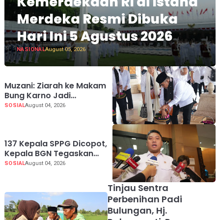
Kemerdekaan RI di Istana
Merdeka Resmi Dibuka
Hari Ini 5 Agustus 2026
NASIONAL
August 05, 2026
Muzani: Ziarah ke Makam
Bung Karno Jadi
Pengingat Indonesia
SOSIAL
August 04, 2026
Rumah Bersama
137 Kepala SPPG Dicopot,
Kepala BGN Tegaskan
Zero Tolerance Kasus
SOSIAL
August 04, 2026
Keracunan MBG
Tinjau Sentra
Perbenihan Padi
Bulungan, Hj.