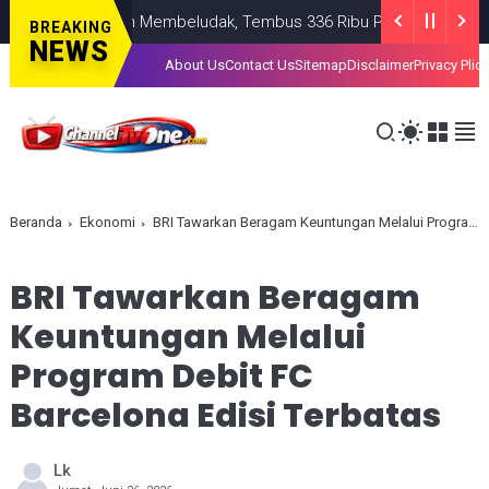
residenan Membeludak, Tembus 336 Ribu Pendaftar!
NASIONAL
A
BREAKING
NEWS
About Us
Contact Us
Sitemap
Disclaimer
Privacy Plic
Beranda
Ekonomi
BRI Tawarkan Beragam Keuntungan Melalui Program Debit FC Barcelona Edisi Terbatas
BRI Tawarkan Beragam
Keuntungan Melalui
Program Debit FC
Barcelona Edisi Terbatas
Lk