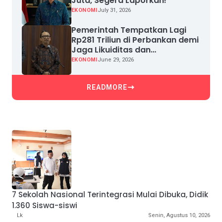
Juta, Segera Laporkan!
EKONOMI
July 31, 2026
Pemerintah Tempatkan Lagi
Rp281 Triliun di Perbankan demi
Jaga Likuiditas dan
Pertumbuhan Kredit
EKONOMI
June 29, 2026
READMORE
7 Sekolah Nasional Terintegrasi Mulai Dibuka, Didik
1.360 Siswa-siswi
Lk
Senin, Agustus 10, 2026