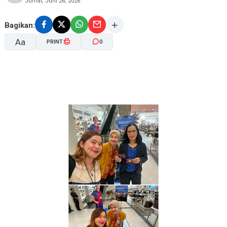
Jumat, Juni 26, 2026
Bagikan:
Aa
PRINT
0
A-
A+