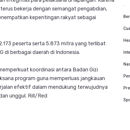
dan integritas para pelaksana di lapangan. Karena
.
uk terus bekerja dengan semangat pengabdian,
Ber
menempatkan kepentingan rakyat sebagai
Cu
Hea
 12.173 peserta serta 5.873 mitra yang terlibat
di berbagai daerah di Indonesia.
Int
Nas
 memperkuat koordinasi antara Badan Gizi
Pen
elaksana program guna memperluas jangkauan
rjalan efektif dalam mendukung terwujudnya
Pre
dan unggul. Rill/Red
Spo