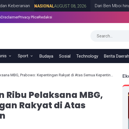
ranian
Dari Ben Mboi hingga Cak 
NASIONAL
AUGUST 08, 2026
p
Disclaimer
Privacy Plice
Redaksi
snis
Sport
Budaya
Sosial
Technology
Berita Daera
ksana MBG, Prabowo: Kepentingan Rakyat di Atas Semua Kepentingan
Ek
n Ribu Pelaksana MBG,
gan Rakyat di Atas
n