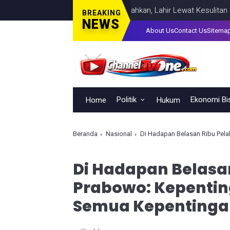
pemimpinan Tak Bisa Dihadiahkan, Lahir Lewat Kesulitan dan Kebe
BREAKING
NEWS
About Us
Contact Us
Sitema
Politik
Ekonomi Bi
Home
Hukum
Beranda
Nasional
Di Hadapan Belasan Ribu Pela
Di Hadapan Belasa
Prabowo: Kepentin
Semua Kepentinga