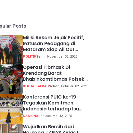
pular Posts
Miliki Rekam Jejak Positif,
Ratusan Pedagang di
Mataram Siap All Out
Menangkan Ganjar-Mahfud
POLITIK
Senin, November 06, 2023
Operasi Tibmask Di
Krendang Barat
Bhabinkamtibmas Polsek
Tambora Bagikan Masker
BERITA DAERAH
Selasa, Februari 02, 2021
Kepada Warga Pelanggar
Prokes
Konferensi PUIC ke-19
Tegaskan Komitmen
Indonesia terhadap Isu
Lingkungan Global
NASIONAL
Selasa, Mei 13, 2025
Wujudkan Bersih dari
Narkoba, LAPAS Kelas I