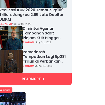
Realisasi KUR 2026 Tembus Rp169
Triliun, Jangkau 2,65 Juta Debitur
UMKM
EKONOMI
August 03, 2026
Dimintai Agunan
Tambahan Saat
Pinjam KUR Hingga
Rp100 Juta, Segera
EKONOMI
July 31, 2026
Laporkan!
Pemerintah
Tempatkan Lagi Rp281
Triliun di Perbankan
demi Jaga Likuiditas
EKONOMI
June 29, 2026
dan Pertumbuhan
Kredit
READMORE
Nasional