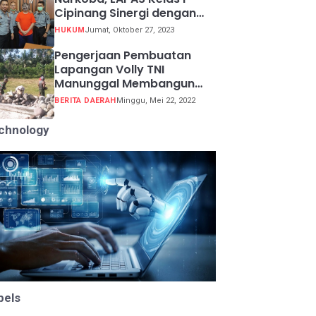
Cipinang Sinergi dengan
Kepolisian Resor Metro
HUKUM
Jumat, Oktober 27, 2023
Jakarta Barat
Pengerjaan Pembuatan
Lapangan Volly TNI
Manunggal Membangun
Desa (TMMD) ke 113
BERITA DAERAH
Minggu, Mei 22, 2022
chnology
bels