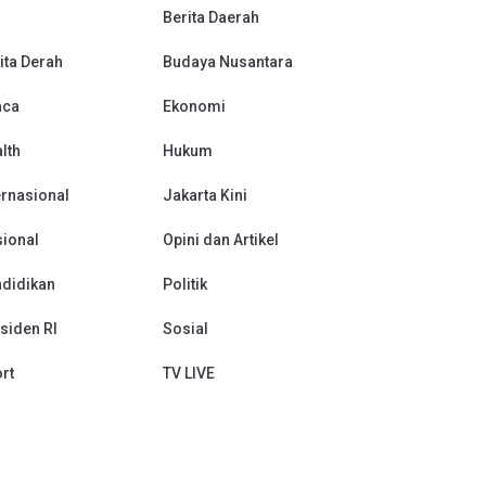
Berita Daerah
ita Derah
Budaya Nusantara
aca
Ekonomi
lth
Hukum
ernasional
Jakarta Kini
ional
Opini dan Artikel
didikan
Politik
siden RI
Sosial
rt
TV LIVE