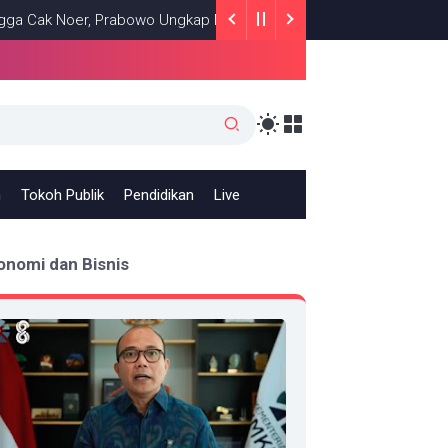
Noer, Prabowo Ungkap Makna Kepemimpinan: Bekerja, Cintai Rakyat
h
Tokoh Publik
Pendidikan
Live
onomi dan Bisnis