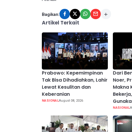
Bagikan:
Artikel Terkait
Prabowo: Kepemimpinan
Dari Be
Tak Bisa Dihadiahkan, Lahir
Noer, 
Lewat Kesulitan dan
Makna 
Keberanian
Bekerja
Gunakan
NASIONAL
August 08, 2026
NASIONAL
A