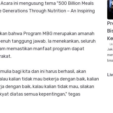
 Acara ini mengusung tema "500 Billion Meals
e Generations Through Nutrition – An Inspiring
P
Bi
skan bahwa Program MBG merupakan amanah
Ke
penuh tanggung jawab. Ia menekankan, seluruh
Lk
dalam memastikan manfaat program dapat
Jak
men
rakat.
bis
ulia bagi kita dan ini harus berhasil, akan
Li
kalau kalian tidak mau bekerja dengan baik, kalian
rja dengan baik, kalau kalian tidak mau, silakan
akyat diatas semua kepentingan," tegas