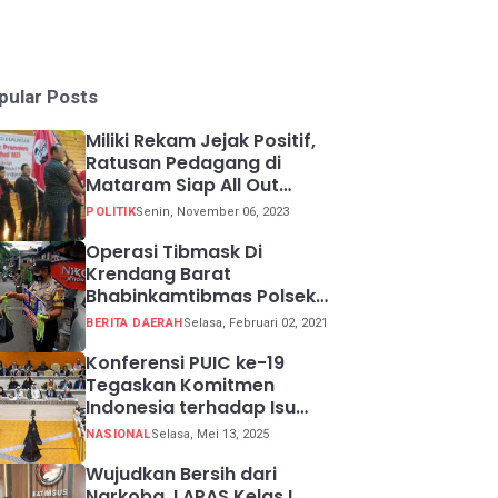
pular Posts
Miliki Rekam Jejak Positif,
Ratusan Pedagang di
Mataram Siap All Out
Menangkan Ganjar-Mahfud
POLITIK
Senin, November 06, 2023
Operasi Tibmask Di
Krendang Barat
Bhabinkamtibmas Polsek
Tambora Bagikan Masker
BERITA DAERAH
Selasa, Februari 02, 2021
Kepada Warga Pelanggar
Prokes
Konferensi PUIC ke-19
Tegaskan Komitmen
Indonesia terhadap Isu
Lingkungan Global
NASIONAL
Selasa, Mei 13, 2025
Wujudkan Bersih dari
Narkoba, LAPAS Kelas I