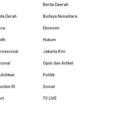
Berita Daerah
ita Derah
Budaya Nusantara
aca
Ekonomi
lth
Hukum
ernasional
Jakarta Kini
ional
Opini dan Artikel
didikan
Politik
siden RI
Sosial
rt
TV LIVE