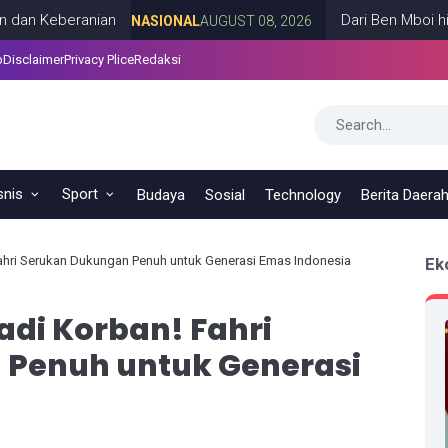
beranian
Dari Ben Mboi hingga Ca
NASIONAL
AUGUST 08, 2026
p
Disclaimer
Privacy Plice
Redaksi
snis
Sport
Budaya
Sosial
Technology
Berita Daera
ahri Serukan Dukungan Penuh untuk Generasi Emas Indonesia
Ek
adi Korban! Fahri
 Penuh untuk Generasi