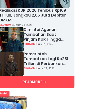
Realisasi KUR 2026 Tembus Rp169
Triliun, Jangkau 2,65 Juta Debitur
UMKM
EKONOMI
August 03, 2026
Dimintai Agunan
Tambahan Saat
Pinjam KUR Hingga
Rp100 Juta, Segera
EKONOMI
July 31, 2026
Laporkan!
Pemerintah
Tempatkan Lagi Rp281
Triliun di Perbankan
demi Jaga Likuiditas
EKONOMI
June 29, 2026
dan Pertumbuhan
Kredit
READMORE
Sosial