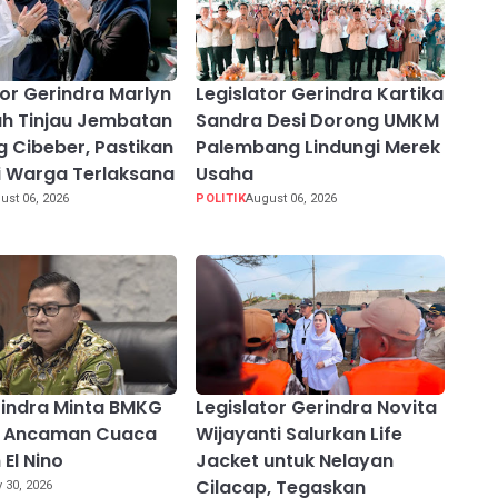
tor Gerindra Marlyn
Legislator Gerindra Kartika
h Tinjau Jembatan
Sandra Desi Dorong UMKM
 Cibeber, Pastikan
Palembang Lindungi Merek
i Warga Terlaksana
Usaha
ust 06, 2026
POLITIK
August 06, 2026
indra Minta BMKG
Legislator Gerindra Novita
si Ancaman Cuaca
Wijayanti Salurkan Life
 El Nino
Jacket untuk Nelayan
Cilacap, Tegaskan
y 30, 2026