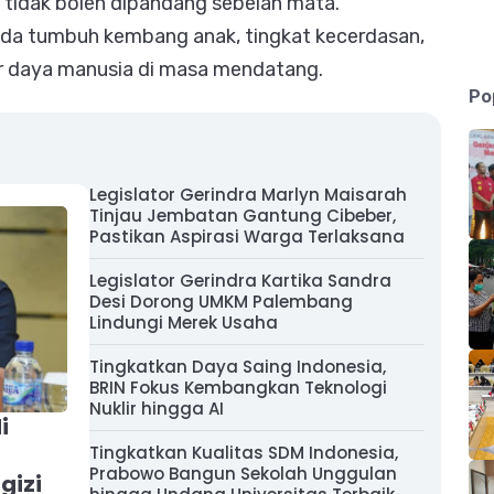
 tidak boleh dipandang sebelah mata.
da tumbuh kembang anak, tingkat kecerdasan,
er daya manusia di masa mendatang.
Po
Legislator Gerindra Marlyn Maisarah
Tinjau Jembatan Gantung Cibeber,
Pastikan Aspirasi Warga Terlaksana
Legislator Gerindra Kartika Sandra
Desi Dorong UMKM Palembang
Lindungi Merek Usaha
Tingkatkan Daya Saing Indonesia,
BRIN Fokus Kembangkan Teknologi
Nuklir hingga AI
i
t
Tingkatkan Kualitas SDM Indonesia,
Prabowo Bangun Sekolah Unggulan
gizi