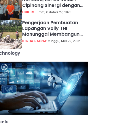
Cipinang Sinergi dengan
Kepolisian Resor Metro
HUKUM
Jumat, Oktober 27, 2023
Jakarta Barat
Pengerjaan Pembuatan
Lapangan Volly TNI
Manunggal Membangun
Desa (TMMD) ke 113
BERITA DAERAH
Minggu, Mei 22, 2022
chnology
bels