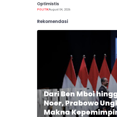
Optimistis
POLITIK
August 04, 2026
Rekomendasi
Dari Ben Mboi hing
Noer, Prabowo Ung
Makna Kepemimpi