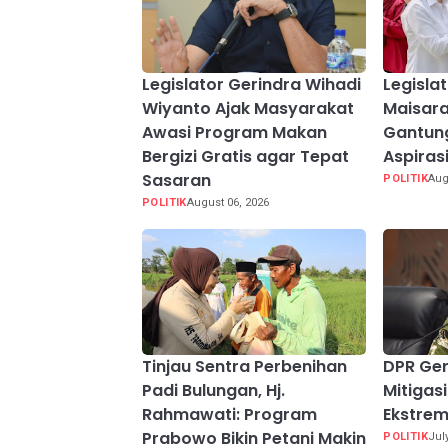
Legislator Gerindra Wihadi
Legisla
Wiyanto Ajak Masyarakat
Maisara
Awasi Program Makan
Gantung
Bergizi Gratis agar Tepat
Aspiras
Sasaran
POLITIK
Aug
POLITIK
August 06, 2026
Tinjau Sentra Perbenihan
DPR Ger
Padi Bulungan, Hj.
Mitiga
Rahmawati: Program
Ekstrem
Prabowo Bikin Petani Makin
POLITIK
Jul