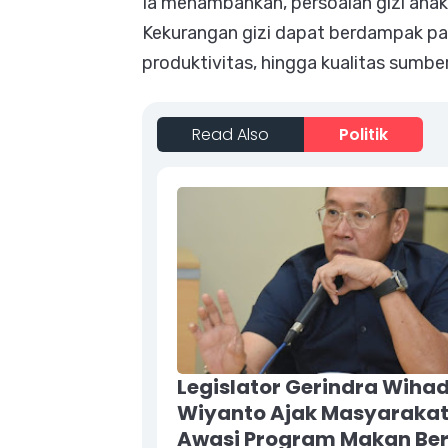
Ia menambahkan, persoalan gizi anak
Kekurangan gizi dapat berdampak pa
produktivitas, hingga kualitas sumb
Read Also
Politik
Legislator Gerindra Wihad
Wiyanto Ajak Masyaraka
Awasi Program Makan Ber