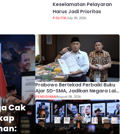
Keselamatan Pelayaran
Harus Jadi Prioritas
POLITIK
July 30, 2026
Prabowo Bertekad Perbaiki Buku
Ajar SD-SMA, Jadikan Negara Lain
sebagai Referensi
PENDIDIKAN
August 08, 2026
ga Cak
kap
nan: