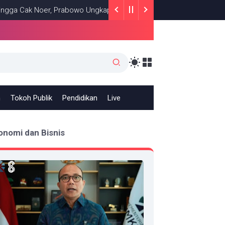
k Noer, Prabowo Ungkap Makna Kepemimpinan: Bekerja, Cintai Raky
h
Tokoh Publik
Pendidikan
Live
onomi dan Bisnis