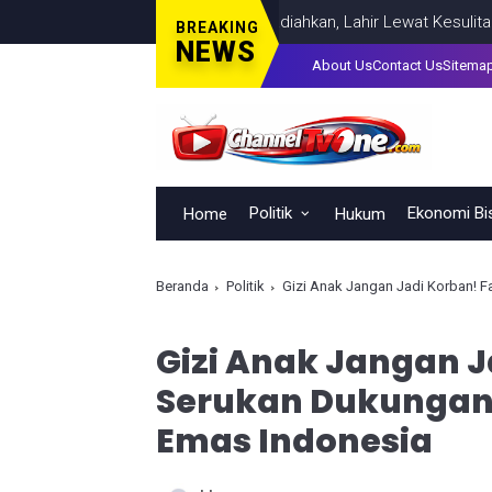
Kepemimpinan Tak Bisa Dihadiahkan, Lahir Lewat Kesulitan dan Ke
BREAKING
NEWS
About Us
Contact Us
Sitema
Politik
Ekonomi Bi
Home
Hukum
Beranda
Politik
Gizi Anak Jangan Jadi Korban! F
Gizi Anak Jangan J
Serukan Dukungan
Emas Indonesia