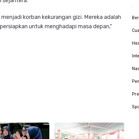
 sejahtera.
.
 menjadi korban kekurangan gizi. Mereka adalah
Ber
dipersiapkan untuk menghadapi masa depan,"
Cu
Hea
Int
Nas
Pen
Pre
Spo