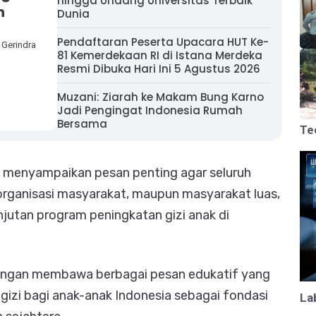
hingga Undang Universitas Terbaik
n
Dunia
Pendaftaran Peserta Upacara HUT Ke-
Gerindra
81 Kemerdekaan RI di Istana Merdeka
Resmi Dibuka Hari Ini 5 Agustus 2026
Muzani: Ziarah ke Makam Bung Karno
Jadi Pengingat Indonesia Rumah
Bersama
Te
N menyampaikan pesan penting agar seluruh
 organisasi masyarakat, maupun masyarakat luas,
jutan program peningkatan gizi anak di
dengan membawa berbagai pesan edukatif yang
zi bagi anak-anak Indonesia sebagai fondasi
La