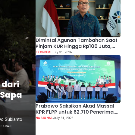
Dimintai Agunan Tambahan Saat
Pinjam KUR Hingga Rp100 Juta,
Segera Laporkan!
EKONOMI
July 31, 2026
 dari
 Sapa
Prabowo Saksikan Akad Massal
KPR FLPP untuk 62.710 Penerima,
dari Guru SD hingga Pengemudi
NASIONAL
July 31, 2026
wo Subianto
Ojol
r usai