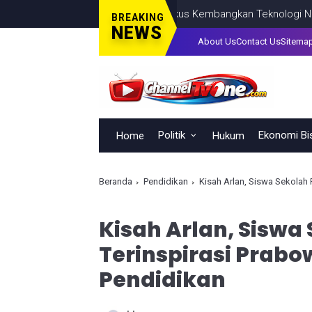
ya Saing Indonesia, BRIN Fokus Kembangkan Teknologi Nuklir hingg
BREAKING
NEWS
About Us
Contact Us
Sitema
Politik
Ekonomi Bi
Home
Hukum
Beranda
Pendidikan
Kisah Arlan, Siswa Sekolah 
Kisah Arlan, Siswa
Terinspirasi Prabow
Pendidikan