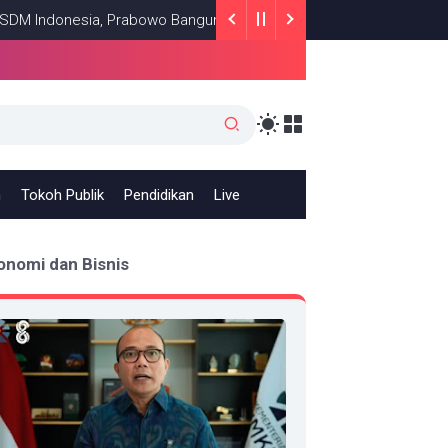
onesia, Prabowo Bangun Sekolah Unggulan hingga Undang Universit
h
Tokoh Publik
Pendidikan
Live
onomi dan Bisnis