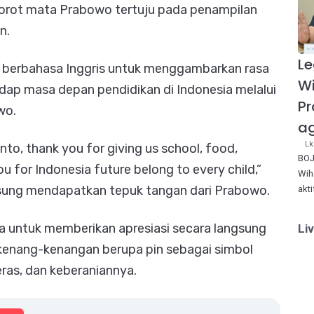
sorot mata Prabowo tertuju pada penampilan
an.
Le
 berbahasa Inggris untuk menggambarkan rasa
W
adap masa depan pendidikan di Indonesia melalui
Pr
wo.
ag
Lk
o, thank you for giving us school, food,
BOJ
u for Indonesia future belong to every child,”
Wih
ngsung mendapatkan tepuk tangan dari Prabowo.
akt
pa untuk memberikan apresiasi secara langsung
Li
kenang-kenangan berupa pin sebagai simbol
ras, dan keberaniannya.