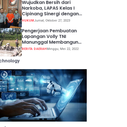
Wujudkan Bersih dari
Narkoba, LAPAS Kelas I
Cipinang Sinergi dengan
Kepolisian Resor Metro
HUKUM
Jumat, Oktober 27, 2023
Jakarta Barat
Pengerjaan Pembuatan
Lapangan Volly TNI
Manunggal Membangun
Desa (TMMD) ke 113
BERITA DAERAH
Minggu, Mei 22, 2022
chnology