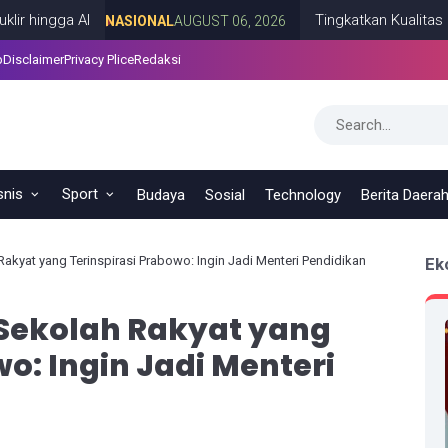
a AI
Tingkatkan Kualitas SDM Ind
NASIONAL
AUGUST 06, 2026
p
Disclaimer
Privacy Plice
Redaksi
snis
Sport
Budaya
Sosial
Technology
Berita Daera
Rakyat yang Terinspirasi Prabowo: Ingin Jadi Menteri Pendidikan
Ek
 Sekolah Rakyat yang
o: Ingin Jadi Menteri