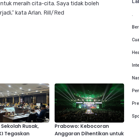
La
ntuk meraih cita-cita. Saya tidak boleh
adi,” kata Arlan. Rill/Red
.
Ber
Cu
Hea
Int
Nas
Pen
Pre
Spo
 Sekolah Rusak,
Prabowo: Kebocoran
KI Tegaskan
Anggaran Dihentikan untuk