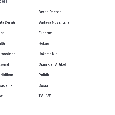
bels
Berita Daerah
ita Derah
Budaya Nusantara
aca
Ekonomi
lth
Hukum
ernasional
Jakarta Kini
ional
Opini dan Artikel
didikan
Politik
siden RI
Sosial
rt
TV LIVE