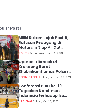
pular Posts
Miliki Rekam Jejak Positif,
Ratusan Pedagang di
Mataram Siap All Out
Menangkan Ganjar-Mahfud
POLITIK
Senin, November 06, 2023
Operasi Tibmask Di
Krendang Barat
Bhabinkamtibmas Polsek
Tambora Bagikan Masker
BERITA DAERAH
Selasa, Februari 02, 2021
Kepada Warga Pelanggar
Prokes
Konferensi PUIC ke-19
Tegaskan Komitmen
Indonesia terhadap Isu
Lingkungan Global
NASIONAL
Selasa, Mei 13, 2025