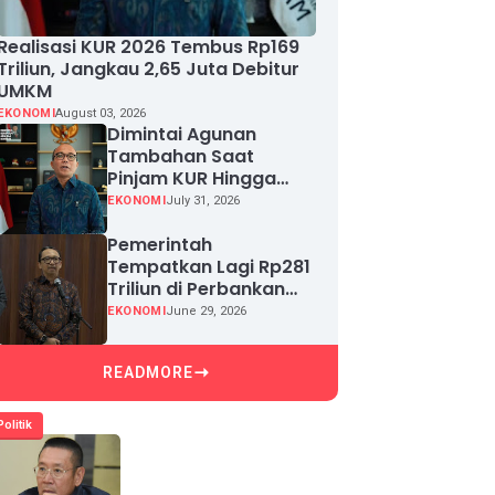
Realisasi KUR 2026 Tembus Rp169
Triliun, Jangkau 2,65 Juta Debitur
UMKM
EKONOMI
August 03, 2026
Dimintai Agunan
Tambahan Saat
Pinjam KUR Hingga
Rp100 Juta, Segera
EKONOMI
July 31, 2026
Laporkan!
Pemerintah
Tempatkan Lagi Rp281
Triliun di Perbankan
demi Jaga Likuiditas
EKONOMI
June 29, 2026
dan Pertumbuhan
Kredit
READMORE
Politik