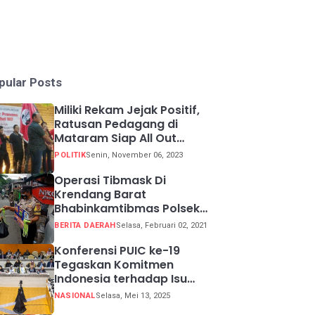
pular Posts
Miliki Rekam Jejak Positif,
Ratusan Pedagang di
Mataram Siap All Out
Menangkan Ganjar-Mahfud
POLITIK
Senin, November 06, 2023
Operasi Tibmask Di
Krendang Barat
Bhabinkamtibmas Polsek
Tambora Bagikan Masker
BERITA DAERAH
Selasa, Februari 02, 2021
Kepada Warga Pelanggar
Prokes
Konferensi PUIC ke-19
Tegaskan Komitmen
Indonesia terhadap Isu
Lingkungan Global
NASIONAL
Selasa, Mei 13, 2025