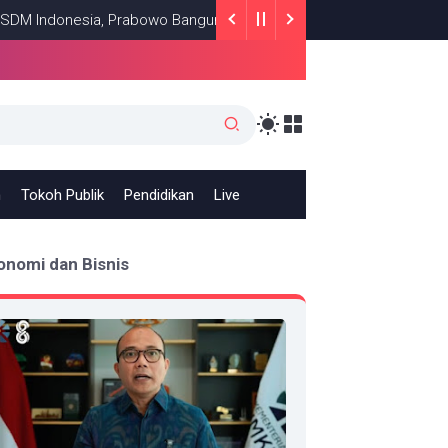
onesia, Prabowo Bangun Sekolah Unggulan hingga Undang Universit
h
Tokoh Publik
Pendidikan
Live
onomi dan Bisnis