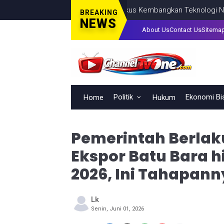
aya Saing Indonesia, BRIN Fokus Kembangkan Teknologi Nuklir hing
BREAKING
NEWS
About Us
Contact Us
Sitema
Politik
Ekonomi Bi
Home
Hukum
Pemerintah Berlak
Ekspor Batu Bara h
2026, Ini Tahapan
Lk
Senin, Juni 01, 2026