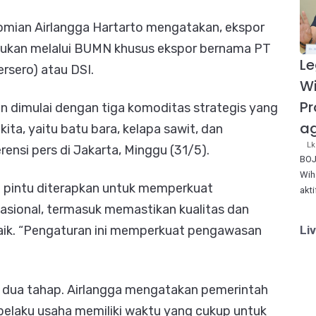
omian Airlangga Hartarto mengatakan, ekspor
akukan melalui BUMN khusus ekspor bernama PT
Le
rsero) atau DSI.
W
Pr
an dimulai dengan tiga komoditas strategis yang
ag
ita, yaitu batu bara, kelapa sawit, dan
Lk
rensi pers di Jakarta, Minggu (31/5).
BOJ
Wih
u pintu diterapkan untuk memperkuat
akt
asional, termasuk memastikan kualitas dan
Li
 baik. “Pengaturan ini memperkuat pengawasan
m dua tahap. Airlangga mengatakan pemerintah
pelaku usaha memiliki waktu yang cukup untuk