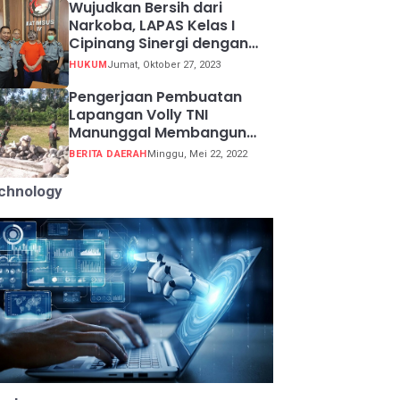
Wujudkan Bersih dari
Narkoba, LAPAS Kelas I
Cipinang Sinergi dengan
Kepolisian Resor Metro
HUKUM
Jumat, Oktober 27, 2023
Jakarta Barat
Pengerjaan Pembuatan
Lapangan Volly TNI
Manunggal Membangun
Desa (TMMD) ke 113
BERITA DAERAH
Minggu, Mei 22, 2022
chnology