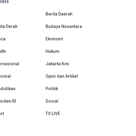
bels
Berita Daerah
ita Derah
Budaya Nusantara
aca
Ekonomi
lth
Hukum
ernasional
Jakarta Kini
ional
Opini dan Artikel
didikan
Politik
siden RI
Sosial
rt
TV LIVE