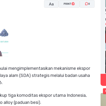
Aa
PRINT
0
A-
A+
 mulai mengimplementasikan mekanisme ekspor
aya alam (SDA) strategis melalui badan usaha
6.
akup tiga komoditas ekspor utama Indonesia,
o alloy (paduan besi).