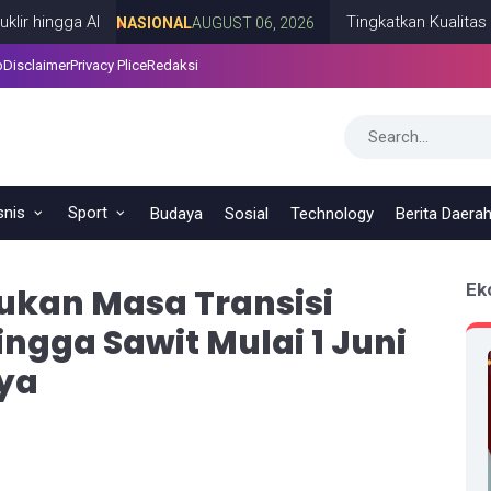
ga AI
Tingkatkan Kualitas SDM Ind
NASIONAL
AUGUST 06, 2026
p
Disclaimer
Privacy Plice
Redaksi
snis
Sport
Budaya
Sosial
Technology
Berita Daera
Ek
ukan Masa Transisi
ingga Sawit Mulai 1 Juni
nya