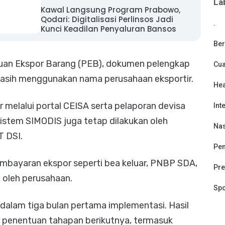
La
Kawal Langsung Program Prabowo,
Qodari: Digitalisasi Perlinsos Jadi
.
Kunci Keadilan Penyaluran Bansos
Ber
uan Ekspor Barang (PEB), dokumen pelengkap
Cu
asih menggunakan nama perusahaan eksportir.
Hea
 melalui portal CEISA serta pelaporan devisa
Int
sistem SIMODIS juga tetap dilakukan oleh
Nas
T DSI.
Pen
pembayaran ekspor seperti bea keluar, PNBP SDA,
Pre
 oleh perusahaan.
Spo
dalam tiga bulan pertama implementasi. Hasil
r penentuan tahapan berikutnya, termasuk