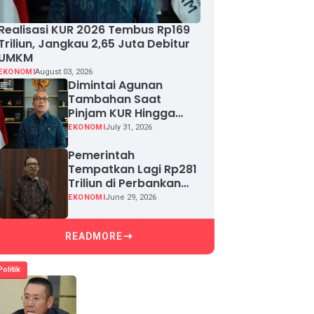
Realisasi KUR 2026 Tembus Rp169
Triliun, Jangkau 2,65 Juta Debitur
UMKM
EKONOMI
August 03, 2026
Dimintai Agunan
Tambahan Saat
Pinjam KUR Hingga
Rp100 Juta, Segera
EKONOMI
July 31, 2026
Laporkan!
Pemerintah
Tempatkan Lagi Rp281
Triliun di Perbankan
demi Jaga Likuiditas
EKONOMI
June 29, 2026
dan Pertumbuhan
Kredit
READMORE
Politik