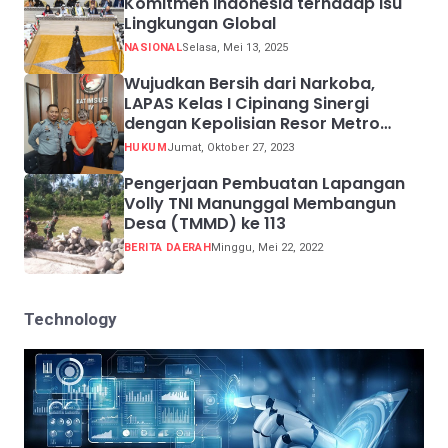
Komitmen Indonesia terhadap Isu
Lingkungan Global
NASIONAL
Selasa, Mei 13, 2025
Wujudkan Bersih dari Narkoba,
LAPAS Kelas I Cipinang Sinergi
dengan Kepolisian Resor Metro
Jakarta Barat
HUKUM
Jumat, Oktober 27, 2023
Pengerjaan Pembuatan Lapangan
Volly TNI Manunggal Membangun
Desa (TMMD) ke 113
BERITA DAERAH
Minggu, Mei 22, 2022
Technology