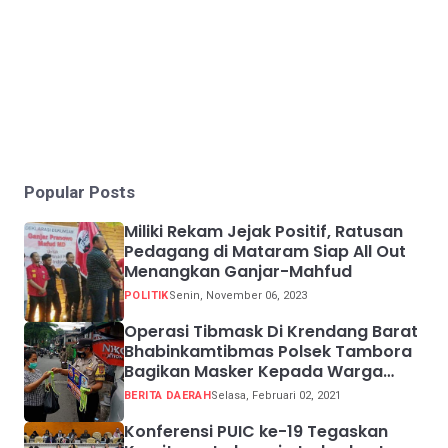
Popular Posts
Miliki Rekam Jejak Positif, Ratusan
Pedagang di Mataram Siap All Out
Menangkan Ganjar-Mahfud
POLITIK
Senin, November 06, 2023
Operasi Tibmask Di Krendang Barat
Bhabinkamtibmas Polsek Tambora
Bagikan Masker Kepada Warga
Pelanggar Prokes
BERITA DAERAH
Selasa, Februari 02, 2021
Konferensi PUIC ke-19 Tegaskan