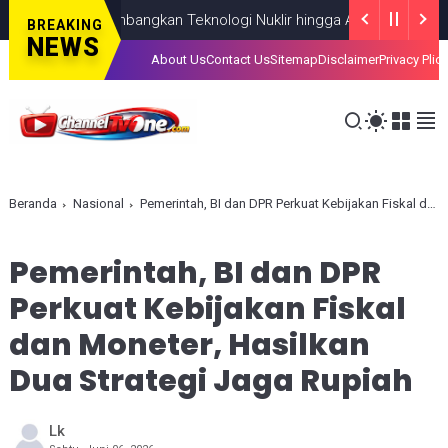
Fokus Kembangkan Teknologi Nuklir hingga AI
NASIONAL
AUGUST 0
BREAKING
NEWS
About Us
Contact Us
Sitemap
Disclaimer
Privacy Plic
Beranda
Nasional
Pemerintah, BI dan DPR Perkuat Kebijakan Fiskal dan Moneter, Hasilkan Dua Strategi Jaga Rupiah
Pemerintah, BI dan DPR
Perkuat Kebijakan Fiskal
dan Moneter, Hasilkan
Dua Strategi Jaga Rupiah
Lk