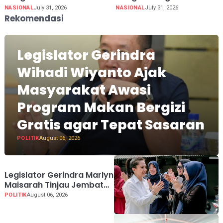
NASIONAL
July 31, 2026
NASIONAL
July 31, 2026
Rekomendasi
Legislator Gerindra
Wihadi Wiyanto Ajak
Masyarakat Awasi
Program Makan Bergizi
Gratis agar Tepat Sasaran
POLITIK
August 06, 2026
Legislator Gerindra Marlyn
Maisarah Tinjau Jembatan
Gantung Cibeber,
POLITIK
August 06, 2026
Pastikan Aspirasi Warga
Terlaksana