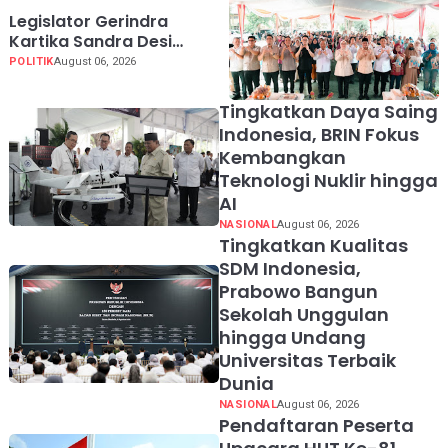
Legislator Gerindra
Kartika Sandra Desi
Dorong UMKM Palembang
POLITIK
August 06, 2026
Lindungi Merek Usaha
Tingkatkan Daya Saing
Indonesia, BRIN Fokus
Kembangkan
Teknologi Nuklir hingga
AI
NASIONAL
August 06, 2026
Tingkatkan Kualitas
SDM Indonesia,
Prabowo Bangun
Sekolah Unggulan
hingga Undang
Universitas Terbaik
Dunia
NASIONAL
August 06, 2026
Pendaftaran Peserta