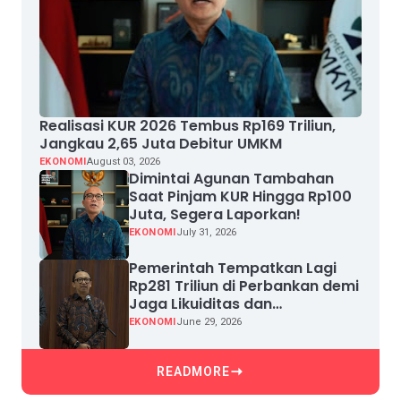
Realisasi KUR 2026 Tembus Rp169 Triliun,
Jangkau 2,65 Juta Debitur UMKM
EKONOMI
August 03, 2026
Dimintai Agunan Tambahan
Saat Pinjam KUR Hingga Rp100
Juta, Segera Laporkan!
EKONOMI
July 31, 2026
Pemerintah Tempatkan Lagi
Rp281 Triliun di Perbankan demi
Jaga Likuiditas dan
Pertumbuhan Kredit
EKONOMI
June 29, 2026
READMORE