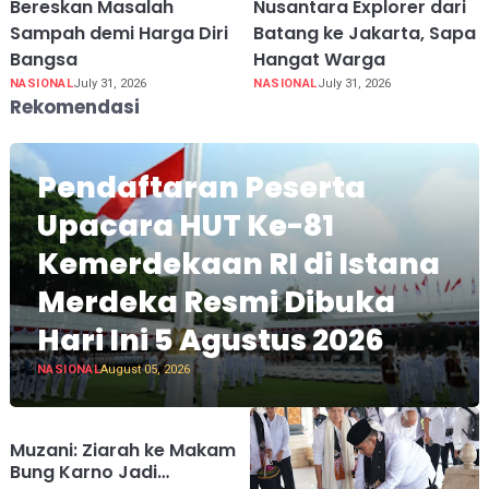
Bereskan Masalah
Nusantara Explorer dari
Sampah demi Harga Diri
Batang ke Jakarta, Sapa
Bangsa
Hangat Warga
NASIONAL
July 31, 2026
NASIONAL
July 31, 2026
Rekomendasi
Pendaftaran Peserta
Upacara HUT Ke-81
Kemerdekaan RI di Istana
Merdeka Resmi Dibuka
Hari Ini 5 Agustus 2026
NASIONAL
August 05, 2026
Muzani: Ziarah ke Makam
Bung Karno Jadi