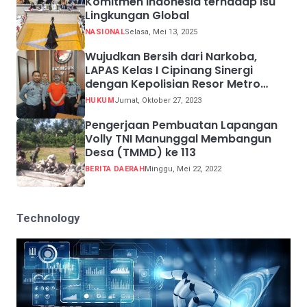
Komitmen Indonesia terhadap Isu
Lingkungan Global
NASIONAL
Selasa, Mei 13, 2025
Wujudkan Bersih dari Narkoba,
LAPAS Kelas I Cipinang Sinergi
dengan Kepolisian Resor Metro
Jakarta Barat
HUKUM
Jumat, Oktober 27, 2023
Pengerjaan Pembuatan Lapangan
Volly TNI Manunggal Membangun
Desa (TMMD) ke 113
BERITA DAERAH
Minggu, Mei 22, 2022
Technology