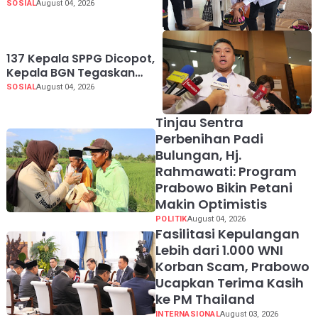
Pengingat Indonesia
SOSIAL
August 04, 2026
Rumah Bersama
137 Kepala SPPG Dicopot,
Kepala BGN Tegaskan
Zero Tolerance Kasus
SOSIAL
August 04, 2026
Keracunan MBG
Tinjau Sentra
Perbenihan Padi
Bulungan, Hj.
Rahmawati: Program
Prabowo Bikin Petani
Makin Optimistis
POLITIK
August 04, 2026
Fasilitasi Kepulangan
Lebih dari 1.000 WNI
Korban Scam, Prabowo
Ucapkan Terima Kasih
ke PM Thailand
INTERNASIONAL
August 03, 2026