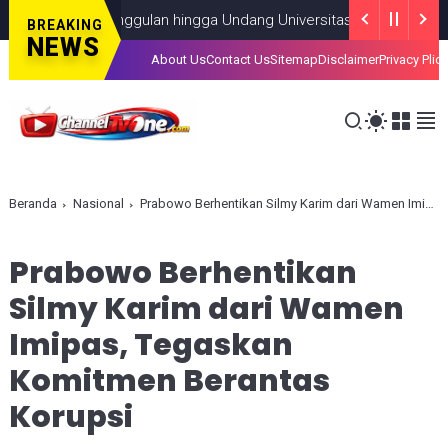
ekolah Unggulan hingga Undang Universitas Terbaik Dunia
NASI
BREAKING
NEWS
About Us
Contact Us
Sitemap
Disclaimer
Privacy Plic
Beranda
Nasional
Prabowo Berhentikan Silmy Karim dari Wamen Imipas, Tegaskan Komitmen Berantas Korupsi
Prabowo Berhentikan
Silmy Karim dari Wamen
Imipas, Tegaskan
Komitmen Berantas
Korupsi