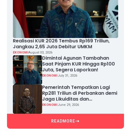
Realisasi KUR 2026 Tembus Rp169 Triliun,
Jangkau 2,65 Juta Debitur UMKM
EKONOMI
August 03, 2026
Dimintai Agunan Tambahan
Saat Pinjam KUR Hingga Rp100
Juta, Segera Laporkan!
EKONOMI
July 31, 2026
Pemerintah Tempatkan Lagi
Rp281 Triliun di Perbankan demi
Jaga Likuiditas dan
Pertumbuhan Kredit
EKONOMI
June 29, 2026
READMORE