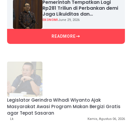
Pemerintah Tempatkan Lagi
Rp281 Triliun di Perbankan demi
Jaga Likuiditas dan
Pertumbuhan Kredit
EKONOMI
June 29, 2026
READMORE
Legislator Gerindra Wihadi Wiyanto Ajak
Masyarakat Awasi Program Makan Bergizi Gratis
agar Tepat Sasaran
Lk
Kamis, Agustus 06, 2026