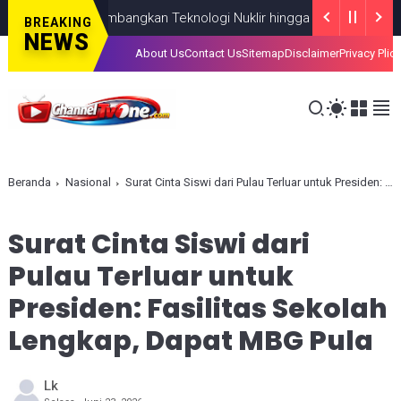
Fokus Kembangkan Teknologi Nuklir hingga AI
NASIONAL
AUGUST 0
BREAKING
NEWS
About Us
Contact Us
Sitemap
Disclaimer
Privacy Plic
Beranda
Nasional
Surat Cinta Siswi dari Pulau Terluar untuk Presiden: Fasilitas Sekolah Lengkap, Dapat MBG Pula
Surat Cinta Siswi dari
Pulau Terluar untuk
Presiden: Fasilitas Sekolah
Lengkap, Dapat MBG Pula
Lk