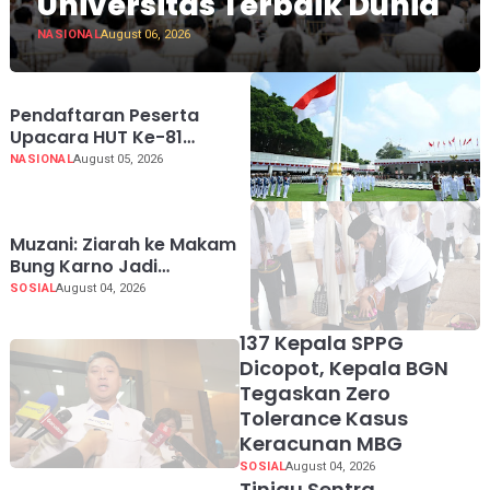
Universitas Terbaik Dunia
NASIONAL
August 06, 2026
Pendaftaran Peserta
Upacara HUT Ke-81
Kemerdekaan RI di Istana
NASIONAL
August 05, 2026
Merdeka Resmi Dibuka
Hari Ini 5 Agustus 2026
Muzani: Ziarah ke Makam
Bung Karno Jadi
Pengingat Indonesia
SOSIAL
August 04, 2026
Rumah Bersama
137 Kepala SPPG
Dicopot, Kepala BGN
Tegaskan Zero
Tolerance Kasus
Keracunan MBG
SOSIAL
August 04, 2026
Tinjau Sentra