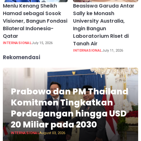
Menlu Kenang Sheikh
Beasiswa Garuda Antar
Hamad sebagai Sosok
Sally ke Monash
Visioner, Bangun Fondasi
University Australia,
Bilateral Indonesia-
Ingin Bangun
Qatar
Laboratorium Riset di
Tanah Air
INTERNASIONAL
July 15, 2026
INTERNASIONAL
July 11, 2026
Rekomendasi
Prabowo dan PM Thailand
Komitmen Tingkatkan
Perdagangan hingga USD
20 Miliar pada 2030
INTERNASIONAL
August 03, 2026