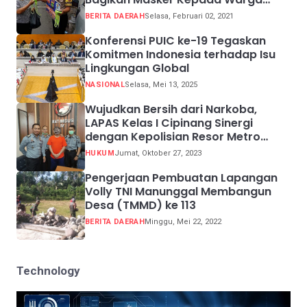
Pelanggar Prokes
BERITA DAERAH
Selasa, Februari 02, 2021
Konferensi PUIC ke-19 Tegaskan
Komitmen Indonesia terhadap Isu
Lingkungan Global
NASIONAL
Selasa, Mei 13, 2025
Wujudkan Bersih dari Narkoba,
LAPAS Kelas I Cipinang Sinergi
dengan Kepolisian Resor Metro
Jakarta Barat
HUKUM
Jumat, Oktober 27, 2023
Pengerjaan Pembuatan Lapangan
Volly TNI Manunggal Membangun
Desa (TMMD) ke 113
BERITA DAERAH
Minggu, Mei 22, 2022
Technology