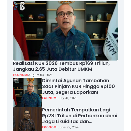
Realisasi KUR 2026 Tembus Rp169 Triliun,
Jangkau 2,65 Juta Debitur UMKM
EKONOMI
August 03, 2026
Dimintai Agunan Tambahan
Saat Pinjam KUR Hingga Rp100
Juta, Segera Laporkan!
EKONOMI
July 31, 2026
Pemerintah Tempatkan Lagi
Rp281 Triliun di Perbankan demi
Jaga Likuiditas dan
Pertumbuhan Kredit
EKONOMI
June 29, 2026