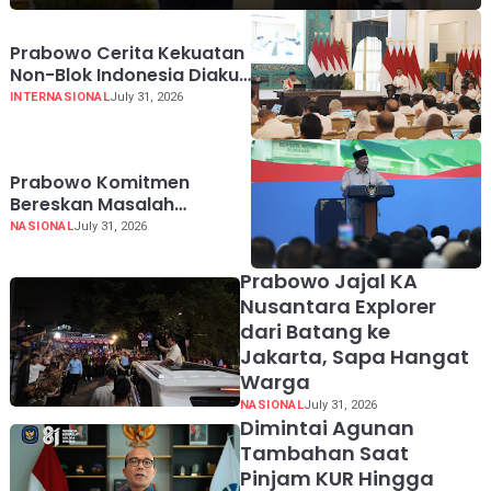
Prabowo Cerita Kekuatan
Non-Blok Indonesia Diakui
Dunia
INTERNASIONAL
July 31, 2026
Prabowo Komitmen
Bereskan Masalah
Sampah demi Harga Diri
NASIONAL
July 31, 2026
Bangsa
Prabowo Jajal KA
Nusantara Explorer
dari Batang ke
Jakarta, Sapa Hangat
Warga
NASIONAL
July 31, 2026
Dimintai Agunan
Tambahan Saat
Pinjam KUR Hingga