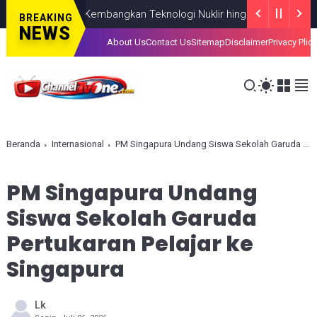
RIN Fokus Kembangkan Teknologi Nuklir hingga AI
NASIONAL
AUGU
BREAKING
NEWS
About Us
Contact Us
Sitemap
Disclaimer
Privacy Plic
Beranda
Internasional
PM Singapura Undang Siswa Sekolah Garuda Pertukaran Pelajar ke Singapura
PM Singapura Undang
Siswa Sekolah Garuda
Pertukaran Pelajar ke
Singapura
Lk