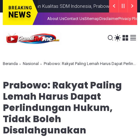
Tingkatkan Kualitas SDM Indonesia, Prabowo Bangun Sekolah Ungg
BREAKING
NEWS
About Us
Contact Us
Sitemap
Disclaimer
Privacy Plic
Beranda
Nasional
Prabowo: Rakyat Paling Lemah Harus Dapat Perlindungan Hukum, Tidak Boleh Disalahgunakan
Prabowo: Rakyat Paling
Lemah Harus Dapat
Perlindungan Hukum,
Tidak Boleh
Disalahgunakan