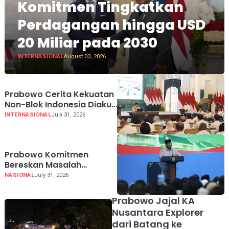
Komitmen Tingkatkan
Perdagangan hingga USD
20 Miliar pada 2030
INTERNASIONAL
August 03, 2026
Prabowo Cerita Kekuatan
Non-Blok Indonesia Diakui
Dunia
INTERNASIONAL
July 31, 2026
Prabowo Komitmen
Bereskan Masalah
Sampah demi Harga Diri
NASIONAL
July 31, 2026
Bangsa
Prabowo Jajal KA
Nusantara Explorer
dari Batang ke