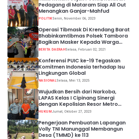
Pedagang di Mataram Siap All Out
Menangkan Ganjar-Mahfud
POLITIK
Senin, November 06, 2023
Operasi Tibmask Di Krendang Barat
Bhabinkamtibmas Polsek Tambora
Bagikan Masker Kepada Warga
Pelanggar Prokes
BERITA DAERAH
Selasa, Februari 02, 2021
Konferensi PUIC ke-19 Tegaskan
Komitmen Indonesia terhadap Isu
Lingkungan Global
NASIONAL
Selasa, Mei 13, 2025
Wujudkan Bersih dari Narkoba,
LAPAS Kelas I Cipinang Sinergi
dengan Kepolisian Resor Metro
Jakarta Barat
HUKUM
Jumat, Oktober 27, 2023
Pengerjaan Pembuatan Lapangan
Volly TNI Manunggal Membangun
Desa (TMMD) ke 113