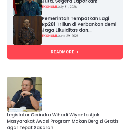
Juta, Segera Laporkan!
EKONOMI
July 31, 2026
Pemerintah Tempatkan Lagi
Rp281 Triliun di Perbankan demi
Jaga Likuiditas dan
Pertumbuhan Kredit
EKONOMI
June 29, 2026
READMORE
Legislator Gerindra Wihadi Wiyanto Ajak
Masyarakat Awasi Program Makan Bergizi Gratis
agar Tepat Sasaran