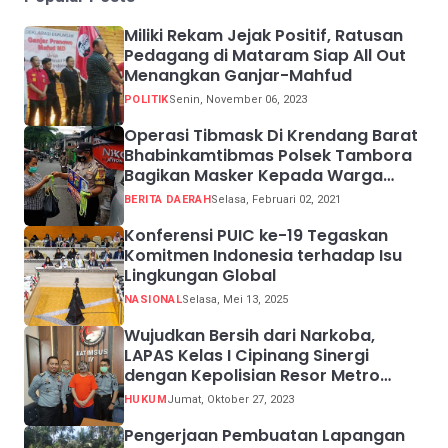
Miliki Rekam Jejak Positif, Ratusan
Pedagang di Mataram Siap All Out
Menangkan Ganjar-Mahfud
POLITIK
Senin, November 06, 2023
Operasi Tibmask Di Krendang Barat
Bhabinkamtibmas Polsek Tambora
Bagikan Masker Kepada Warga
Pelanggar Prokes
BERITA DAERAH
Selasa, Februari 02, 2021
Konferensi PUIC ke-19 Tegaskan
Komitmen Indonesia terhadap Isu
Lingkungan Global
NASIONAL
Selasa, Mei 13, 2025
Wujudkan Bersih dari Narkoba,
LAPAS Kelas I Cipinang Sinergi
dengan Kepolisian Resor Metro
Jakarta Barat
HUKUM
Jumat, Oktober 27, 2023
Pengerjaan Pembuatan Lapangan