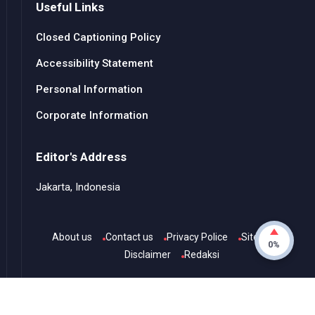
Useful Links
Closed Captioning Policy
Accessibility Statement
Personal Information
Corporate Information
Editor's Address
Jakarta, Indonesia
About us
Contact us
Privacy Police
Sitemap
0%
Disclaimer
Redaksi
© Copyright
2026
-
Channel TvOne
- All rights reserved.