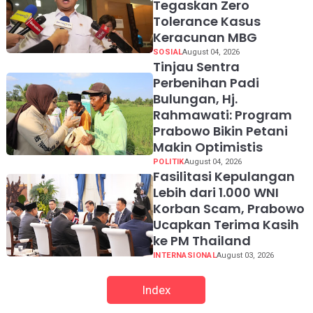
Tegaskan Zero
Tolerance Kasus
Keracunan MBG
SOSIAL
August 04, 2026
Tinjau Sentra
Perbenihan Padi
Bulungan, Hj.
Rahmawati: Program
Prabowo Bikin Petani
Makin Optimistis
POLITIK
August 04, 2026
Fasilitasi Kepulangan
Lebih dari 1.000 WNI
Korban Scam, Prabowo
Ucapkan Terima Kasih
ke PM Thailand
INTERNASIONAL
August 03, 2026
Index