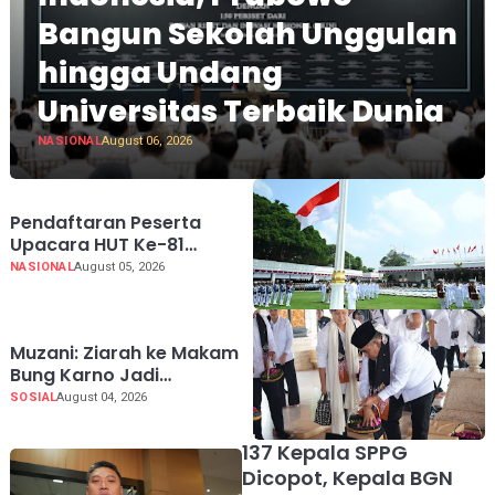
Bangun Sekolah Unggulan
hingga Undang
Universitas Terbaik Dunia
NASIONAL
August 06, 2026
Pendaftaran Peserta
Upacara HUT Ke-81
Kemerdekaan RI di Istana
NASIONAL
August 05, 2026
Merdeka Resmi Dibuka
Hari Ini 5 Agustus 2026
Muzani: Ziarah ke Makam
Bung Karno Jadi
Pengingat Indonesia
SOSIAL
August 04, 2026
Rumah Bersama
137 Kepala SPPG
Dicopot, Kepala BGN