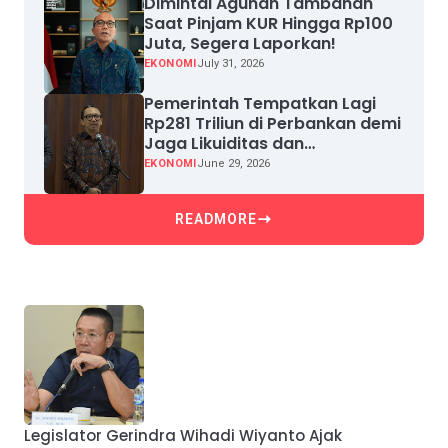
Dimintai Agunan Tambahan
Saat Pinjam KUR Hingga Rp100
Juta, Segera Laporkan!
EKONOMI
July 31, 2026
Pemerintah Tempatkan Lagi
Rp281 Triliun di Perbankan demi
Jaga Likuiditas dan
Pertumbuhan Kredit
EKONOMI
June 29, 2026
READMORE
Legislator Gerindra Wihadi Wiyanto Ajak