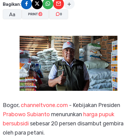
Bagikan:
Aa
PRINT
0
A-
A+
Bogor,
channeltvone.com
- Kebijakan Presiden
Prabowo Subianto
menurunkan
harga pupuk
bersubsidi
sebesar 20 persen disambut gembira
oleh para petani.