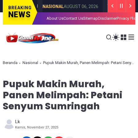
 hingga AI
Tingkatkan Kualitas S
NASIONAL
AUGUST 06, 2026
BREAKING
NEWS
About Us
Contact Us
Sitemap
Disclaimer
Privacy Plic
Beranda
Nasional
Pupuk Makin Murah, Panen Melimpah: Petani Senyum Sumringah
Pupuk Makin Murah,
Panen Melimpah: Petani
Senyum Sumringah
Lk
Kamis, November 27, 2025