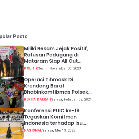
pular Posts
Miliki Rekam Jejak Positif,
Ratusan Pedagang di
Mataram Siap All Out
Menangkan Ganjar-Mahfud
POLITIK
Senin, November 06, 2023
Operasi Tibmask Di
Krendang Barat
Bhabinkamtibmas Polsek
Tambora Bagikan Masker
BERITA DAERAH
Selasa, Februari 02, 2021
Kepada Warga Pelanggar
Prokes
Konferensi PUIC ke-19
Tegaskan Komitmen
Indonesia terhadap Isu
Lingkungan Global
NASIONAL
Selasa, Mei 13, 2025