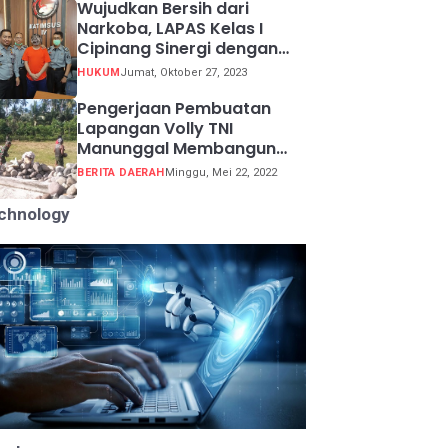
Wujudkan Bersih dari
Narkoba, LAPAS Kelas I
Cipinang Sinergi dengan
Kepolisian Resor Metro
HUKUM
Jumat, Oktober 27, 2023
Jakarta Barat
Pengerjaan Pembuatan
Lapangan Volly TNI
Manunggal Membangun
Desa (TMMD) ke 113
BERITA DAERAH
Minggu, Mei 22, 2022
chnology