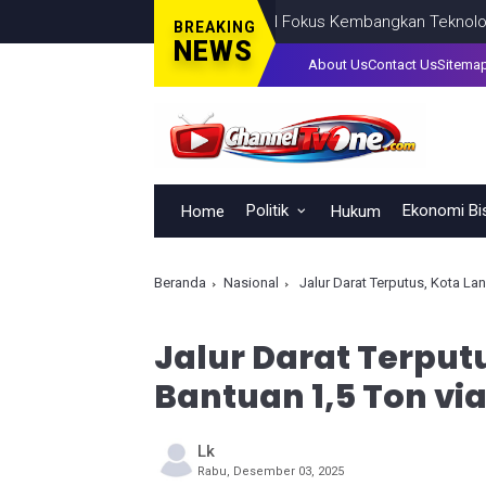
n Daya Saing Indonesia, BRIN Fokus Kembangkan Teknologi Nuklir h
BREAKING
NEWS
About Us
Contact Us
Sitema
Politik
Ekonomi Bi
Home
Hukum
Beranda
Nasional
Jalur Darat Terputus, Kota Lan
Jalur Darat Terput
Bantuan 1,5 Ton via
Lk
Rabu, Desember 03, 2025