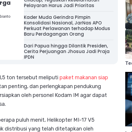
arga
Pelayaran Harus Jadi Prioritas
ubianto
Kader Muda Gerindra Pimpin
Konsolidasi Nasional, JarNas APO
Perkuat Perlawanan terhadap Modus
Baru Perdagangan Orang
Dari Papua hingga Dilantik Presiden,
Cerita Perjuangan Jhosua Jadi Praja
IPDN
Te
,5 ton tersebut meliputi
paket makanan siap
atan penting, dan perlengkapan pendukung
persiapkan oleh personel Kodam IM agar dapat
sa.
apa puluh menit, Helikopter MI-17 V5
k distribusi yang telah ditetapkan oleh