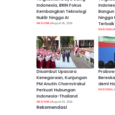
Indonesia, BRIN Fokus
Indones
Kembangkan Teknologi
Bangun 
Nuklir hingga AI
hingga 
Terbaik
NASIONAL
August 06, 2026
NASIONAL
A
Disambut Upacara
Prabow
Kenegaraan, Kunjungan
Beresk
PM Anutin Charnvirakul
demi Ha
Perkuat Hubungan
NASIONAL
J
Indonesia-Thailand
NASIONAL
August 03, 2026
Rekomendasi