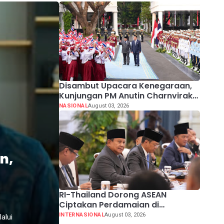
Disambut Upacara Kenegaraan,
Kunjungan PM Anutin Charnvirakul
Perkuat Hubungan Indonesia-
NASIONAL
August 03, 2026
Thailand
n,
RI-Thailand Dorong ASEAN
Ciptakan Perdamaian di
Myanmar Lewat Konsensus 5 Poin
INTERNASIONAL
August 03, 2026
alui