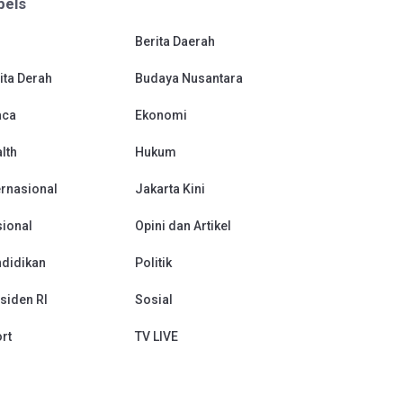
bels
Berita Daerah
ita Derah
Budaya Nusantara
aca
Ekonomi
lth
Hukum
ernasional
Jakarta Kini
ional
Opini dan Artikel
didikan
Politik
siden RI
Sosial
rt
TV LIVE