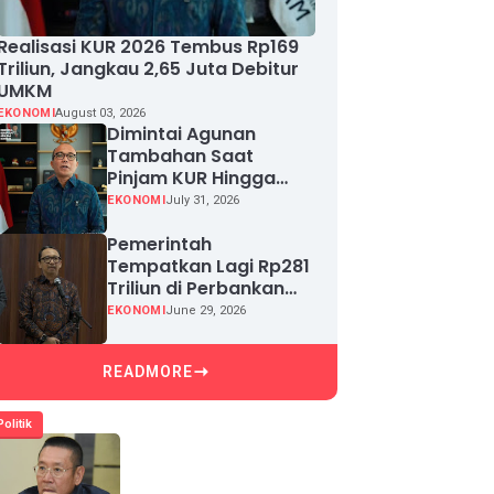
Realisasi KUR 2026 Tembus Rp169
Triliun, Jangkau 2,65 Juta Debitur
UMKM
EKONOMI
August 03, 2026
Dimintai Agunan
Tambahan Saat
Pinjam KUR Hingga
Rp100 Juta, Segera
EKONOMI
July 31, 2026
Laporkan!
Pemerintah
Tempatkan Lagi Rp281
Triliun di Perbankan
demi Jaga Likuiditas
EKONOMI
June 29, 2026
dan Pertumbuhan
Kredit
READMORE
Politik