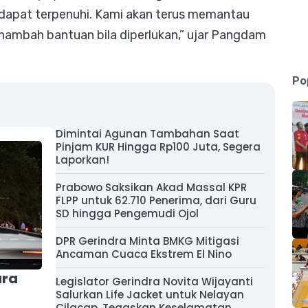
dapat terpenuhi. Kami akan terus memantau
nambah bantuan bila diperlukan,” ujar Pangdam
Po
Dimintai Agunan Tambahan Saat
Pinjam KUR Hingga Rp100 Juta, Segera
Laporkan!
Prabowo Saksikan Akad Massal KPR
FLPP untuk 62.710 Penerima, dari Guru
SD hingga Pengemudi Ojol
DPR Gerindra Minta BMKG Mitigasi
Ancaman Cuaca Ekstrem El Nino
ara
Legislator Gerindra Novita Wijayanti
Salurkan Life Jacket untuk Nelayan
Cilacap, Tegaskan Keselamatan