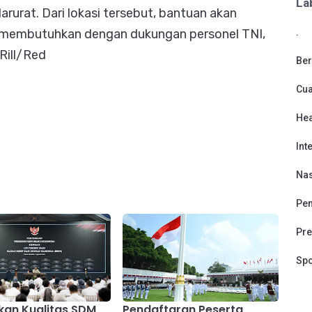
La
rurat. Dari lokasi tersebut, bantuan akan
.
g membutuhkan dengan dukungan personel TNI,
 Rill/Red
Ber
Cu
Hea
Int
Nas
Pen
Pre
Spo
kan Kualitas SDM
Pendaftaran Peserta