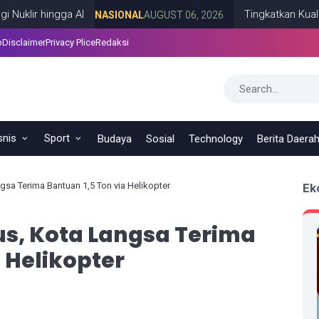
ingga AI
Tingkatkan Kualitas SDM
NASIONAL
AUGUST 06, 2026
p
Disclaimer
Privacy Plice
Redaksi
snis
Sport
Budaya
Sosial
Technology
Berita Daera
gsa Terima Bantuan 1,5 Ton via Helikopter
Ek
us, Kota Langsa Terima
 Helikopter