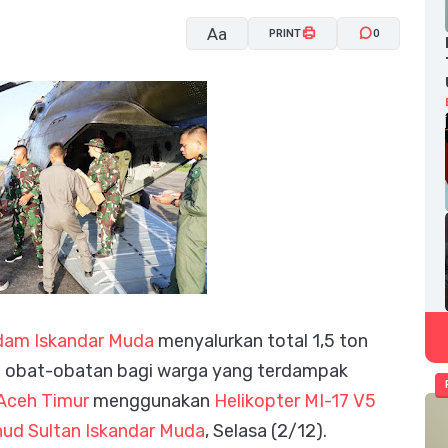
Aa
PRINT
0
A-
A+
dam Iskandar Muda
menyalurkan total 1,5 ton
ta obat-obatan bagi warga yang terdampak
Aceh Timur
menggunakan
Helikopter MI-17 V5
ud Sultan Iskandar Muda
, Selasa (2/12).