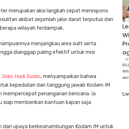
ter merupakan aksi langkah cepat merespons
ulitan akibat sejumlah jalur darat terputus dan
Le
beberapa wilayah terdampak.
W
Pr
kemampuannya menjangkau area sulit serta
ag
ngga dianggap paling efektif untuk misi
Lk
BOJ
Wih
 Joko Hadi Susilo
, menyampaikan bahwa
akt
entuk kepedulian dan tanggung jawab Kodam IM
h mempercepat penanganan bencana. Ia
Li
lu siap memberikan bantuan kapan saja
ian dari upaya berkesinambungan Kodam IM untuk