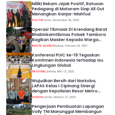
Miliki Rekam Jejak Positif, Ratusan
Pedagang di Mataram Siap All Out
Menangkan Ganjar-Mahfud
POLITIK
Senin, November 06, 2023
Operasi Tibmask Di Krendang Barat
Bhabinkamtibmas Polsek Tambora
Bagikan Masker Kepada Warga
Pelanggar Prokes
BERITA DAERAH
Selasa, Februari 02, 2021
Konferensi PUIC ke-19 Tegaskan
Komitmen Indonesia terhadap Isu
Lingkungan Global
NASIONAL
Selasa, Mei 13, 2025
Wujudkan Bersih dari Narkoba,
LAPAS Kelas I Cipinang Sinergi
dengan Kepolisian Resor Metro
Jakarta Barat
HUKUM
Jumat, Oktober 27, 2023
Pengerjaan Pembuatan Lapangan
Volly TNI Manunggal Membangun