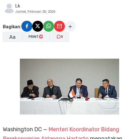
Lk
Jumat, Februari 20, 2026
Bagikan:
Aa
PRINT
0
A-
A+
Washington DC —
Menteri Koordinator Bidang
Perekonomian Airlangga Hartarto
mengatakan