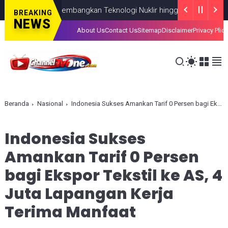
IN Fokus Kembangkan Teknologi Nuklir hingga AI
NASIONAL
AUGUST
BREAKING
NEWS
About Us
Contact Us
Sitemap
Disclaimer
Privacy Plic
Beranda
Nasional
Indonesia Sukses Amankan Tarif 0 Persen bagi Ekspor Tekstil ke AS, 4 Juta Lapangan Kerja Terima Manfaat
Indonesia Sukses
Amankan Tarif 0 Persen
bagi Ekspor Tekstil ke AS, 4
Juta Lapangan Kerja
Terima Manfaat