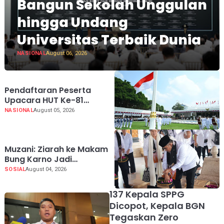
Bangun Sekolah Unggulan
hingga Undang
Universitas Terbaik Dunia
NASIONAL
August 06, 2026
Pendaftaran Peserta
Upacara HUT Ke-81
Kemerdekaan RI di Istana
NASIONAL
August 05, 2026
Merdeka Resmi Dibuka
Hari Ini 5 Agustus 2026
Muzani: Ziarah ke Makam
Bung Karno Jadi
Pengingat Indonesia
SOSIAL
August 04, 2026
Rumah Bersama
137 Kepala SPPG
Dicopot, Kepala BGN
Tegaskan Zero