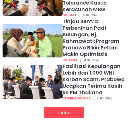
Tolerance Kasus
Keracunan MBG
SOSIAL
August 04, 2026
Tinjau Sentra
Perbenihan Padi
Bulungan, Hj.
Rahmawati: Program
Prabowo Bikin Petani
Makin Optimistis
POLITIK
August 04, 2026
Fasilitasi Kepulangan
Lebih dari 1.000 WNI
Korban Scam, Prabowo
Ucapkan Terima Kasih
ke PM Thailand
INTERNASIONAL
August 03, 2026
Index