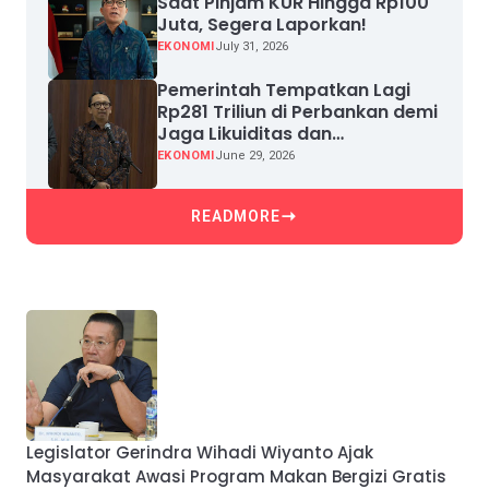
Saat Pinjam KUR Hingga Rp100
Juta, Segera Laporkan!
EKONOMI
July 31, 2026
Pemerintah Tempatkan Lagi
Rp281 Triliun di Perbankan demi
Jaga Likuiditas dan
Pertumbuhan Kredit
EKONOMI
June 29, 2026
READMORE
Legislator Gerindra Wihadi Wiyanto Ajak
Masyarakat Awasi Program Makan Bergizi Gratis