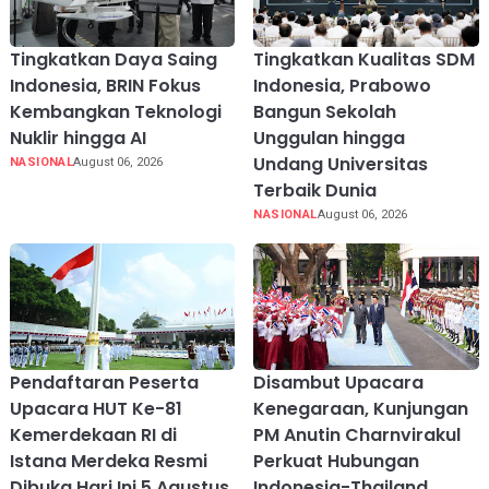
Tingkatkan Daya Saing
Tingkatkan Kualitas SDM
Indonesia, BRIN Fokus
Indonesia, Prabowo
Kembangkan Teknologi
Bangun Sekolah
Nuklir hingga AI
Unggulan hingga
Undang Universitas
NASIONAL
August 06, 2026
Terbaik Dunia
NASIONAL
August 06, 2026
Pendaftaran Peserta
Disambut Upacara
Upacara HUT Ke-81
Kenegaraan, Kunjungan
Kemerdekaan RI di
PM Anutin Charnvirakul
Istana Merdeka Resmi
Perkuat Hubungan
Dibuka Hari Ini 5 Agustus
Indonesia-Thailand