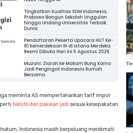
i
t
Tingkatkan Kualitas SDM Indonesia,
Prabowo Bangun Sekolah Unggulan
gizi
hingga Undang Universitas Terbaik
n
Dunia
Pendaftaran Peserta Upacara HUT Ke-
Gerindra
81 Kemerdekaan RI di Istana Merdeka
Resmi Dibuka Hari Ini 5 Agustus 2026
Muzani: Ziarah ke Makam Bung Karno
Te
Jadi Pengingat Indonesia Rumah
Bersama
h juga meminta AS mempertahankan tarif impor
eperti
tekstil dan pakaian jadi
sesuai kesepakatan
 hukum, Indonesia masih berpeluang menikmati