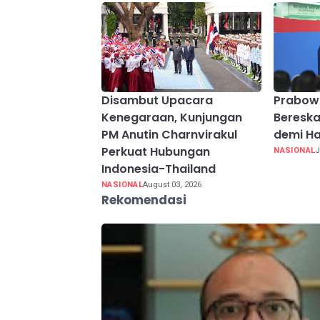
Disambut Upacara
Prabow
Kenegaraan, Kunjungan
Beresk
PM Anutin Charnvirakul
demi Ha
Perkuat Hubungan
NASIONAL
J
Indonesia-Thailand
NASIONAL
August 03, 2026
Rekomendasi