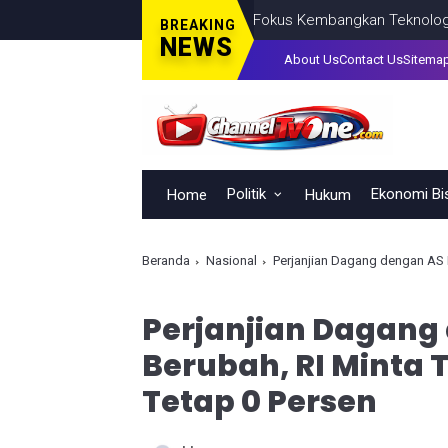
 Daya Saing Indonesia, BRIN Fokus Kembangkan Teknologi Nuklir hi
BREAKING
NEWS
About Us
Contact Us
Sitema
Politik
Ekonomi Bi
Home
Hukum
Beranda
Nasional
Perjanjian Dagang dengan AS B
Perjanjian Dagang
Berubah, RI Minta 
Tetap 0 Persen