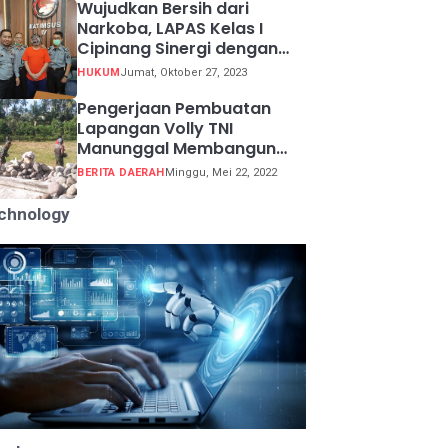
Wujudkan Bersih dari
Narkoba, LAPAS Kelas I
Cipinang Sinergi dengan
Kepolisian Resor Metro
HUKUM
Jumat, Oktober 27, 2023
Jakarta Barat
Pengerjaan Pembuatan
Lapangan Volly TNI
Manunggal Membangun
Desa (TMMD) ke 113
BERITA DAERAH
Minggu, Mei 22, 2022
chnology