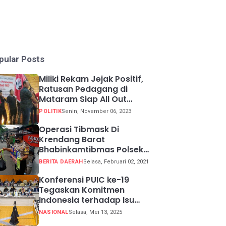
pular Posts
Miliki Rekam Jejak Positif,
Ratusan Pedagang di
Mataram Siap All Out
Menangkan Ganjar-Mahfud
POLITIK
Senin, November 06, 2023
Operasi Tibmask Di
Krendang Barat
Bhabinkamtibmas Polsek
Tambora Bagikan Masker
BERITA DAERAH
Selasa, Februari 02, 2021
Kepada Warga Pelanggar
Prokes
Konferensi PUIC ke-19
Tegaskan Komitmen
Indonesia terhadap Isu
Lingkungan Global
NASIONAL
Selasa, Mei 13, 2025