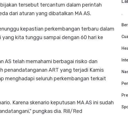
La
bijakan tersebut tercantum dalam perintah
eda dari aturan yang dibatalkan MA AS.
.
Ber
menunggu kepastian perkembangan terbaru dalam
Cu
ini yang kita tunggu sampai dengan 60 hari ke
Hea
Int
 AS telah memahami berbagai risiko dan
ah penandatanganan ART yang terjadi Kamis
Nas
iap menghadapi seluruh perkembangan terkait
Pen
Pre
ario. Karena skenario keputusan MA AS ini sudah
Spo
andatangani," pungkas dia. Rill/Red