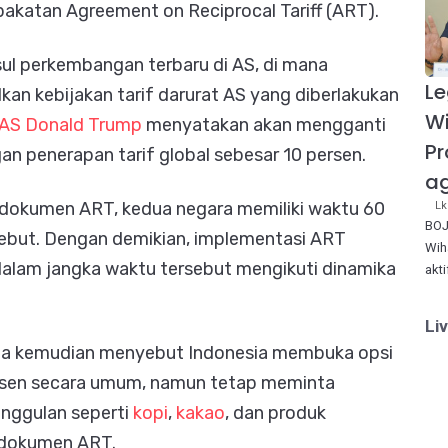
katan Agreement on Reciprocal Tariff (ART).
ul perkembangan terbaru di AS, di mana
Le
n kebijakan tarif darurat AS yang diberlakukan
W
 AS Donald Trump
menyatakan akan mengganti
Pr
gan penerapan tarif global sebesar 10 persen.
ag
dokumen ART, kedua negara memiliki waktu 60
Lk
BOJ
ersebut. Dengan demikian, implementasi ART
Wih
alam jangka waktu tersebut mengikuti dinamika
akt
Li
gga kemudian menyebut Indonesia membuka opsi
ersen secara umum, namun tetap meminta
nggulan seperti
kopi
,
kakao
, dan produk
di dokumen ART.