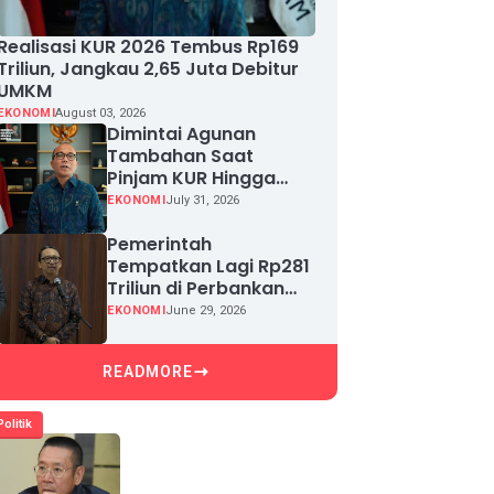
Realisasi KUR 2026 Tembus Rp169
Triliun, Jangkau 2,65 Juta Debitur
UMKM
EKONOMI
August 03, 2026
Dimintai Agunan
Tambahan Saat
Pinjam KUR Hingga
Rp100 Juta, Segera
EKONOMI
July 31, 2026
Laporkan!
Pemerintah
Tempatkan Lagi Rp281
Triliun di Perbankan
demi Jaga Likuiditas
EKONOMI
June 29, 2026
dan Pertumbuhan
Kredit
READMORE
Politik