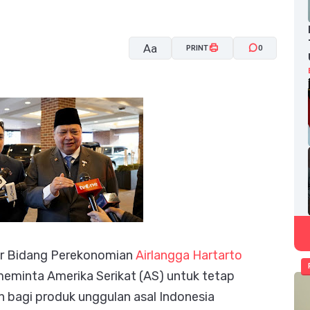
Aa
PRINT
0
A-
A+
or Bidang Perekonomian
Airlangga Hartarto
eminta Amerika Serikat (AS) untuk tetap
n bagi produk unggulan asal Indonesia