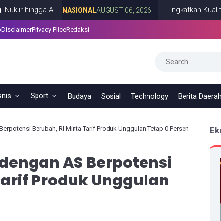
ngga AI
Tingkatkan Kualitas SDM 
NASIONAL
AUGUST 06, 2026
p
Disclaimer
Privacy Plice
Redaksi
snis
Sport
Budaya
Sosial
Technology
Berita Daera
erpotensi Berubah, RI Minta Tarif Produk Unggulan Tetap 0 Persen
Ek
 dengan AS Berpotensi
Tarif Produk Unggulan