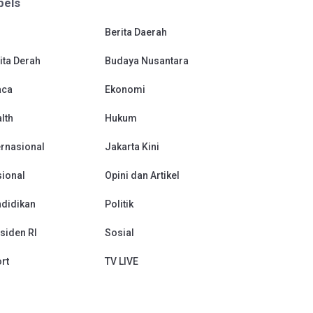
bels
Berita Daerah
ita Derah
Budaya Nusantara
aca
Ekonomi
lth
Hukum
ernasional
Jakarta Kini
ional
Opini dan Artikel
didikan
Politik
siden RI
Sosial
rt
TV LIVE