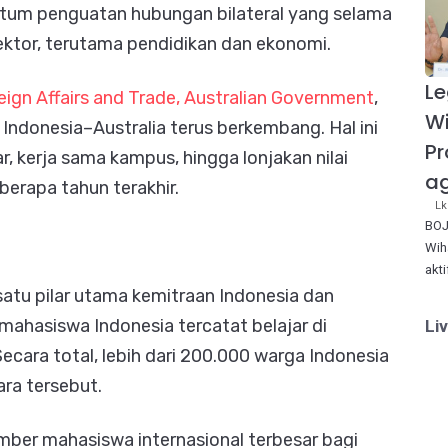
um penguatan hubungan bilateral yang selama
sektor, terutama pendidikan dan ekonomi.
Le
ign Affairs and Trade, Australian Government
,
W
ndonesia–Australia terus berkembang. Hal ini
Pr
r, kerja sama kampus, hingga lonjakan nilai
ag
erapa tahun terakhir.
Lk
BOJ
Wih
akt
atu pilar utama kemitraan Indonesia dan
 mahasiswa Indonesia tercatat belajar di
Li
Secara total, lebih dari 200.000 warga Indonesia
ra tersebut.
umber mahasiswa internasional terbesar bagi