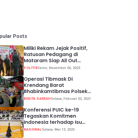
pular Posts
Miliki Rekam Jejak Positif,
Ratusan Pedagang di
Mataram Siap All Out
Menangkan Ganjar-Mahfud
POLITIK
Senin, November 06, 2023
Operasi Tibmask Di
Krendang Barat
Bhabinkamtibmas Polsek
Tambora Bagikan Masker
BERITA DAERAH
Selasa, Februari 02, 2021
Kepada Warga Pelanggar
Prokes
Konferensi PUIC ke-19
Tegaskan Komitmen
Indonesia terhadap Isu
Lingkungan Global
NASIONAL
Selasa, Mei 13, 2025