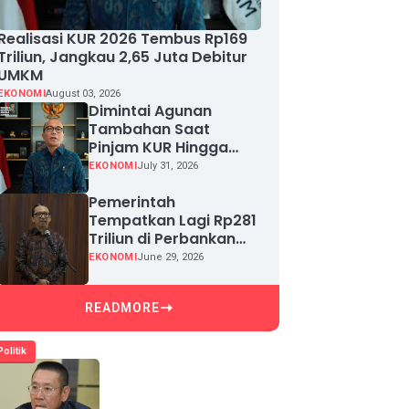
Realisasi KUR 2026 Tembus Rp169
Triliun, Jangkau 2,65 Juta Debitur
UMKM
EKONOMI
August 03, 2026
Dimintai Agunan
Tambahan Saat
Pinjam KUR Hingga
Rp100 Juta, Segera
EKONOMI
July 31, 2026
Laporkan!
Pemerintah
Tempatkan Lagi Rp281
Triliun di Perbankan
demi Jaga Likuiditas
EKONOMI
June 29, 2026
dan Pertumbuhan
Kredit
READMORE
Politik