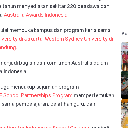
iap tahun menyediakan sekitar 220 beasiswa dan
ma
Australia Awards Indonesia
.
a mulai membuka kampus dan program kerja sama
Po
versity di Jakarta
,
Western Sydney University di
Bandung
.
enjadi bagian dari komitmen Australia dalam
 Indonesia.
 juga mencakup sejumlah program
E School Partnerships Program
mempertemukan
a sama pembelajaran, pelatihan guru, dan