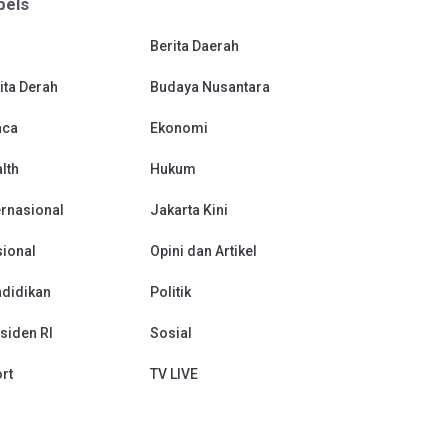
bels
Berita Daerah
ita Derah
Budaya Nusantara
aca
Ekonomi
lth
Hukum
ernasional
Jakarta Kini
ional
Opini dan Artikel
didikan
Politik
siden RI
Sosial
rt
TV LIVE