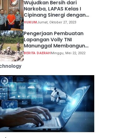
Wujudkan Bersih dari
Narkoba, LAPAS Kelas I
Cipinang Sinergi dengan
Kepolisian Resor Metro
HUKUM
Jumat, Oktober 27, 2023
Jakarta Barat
Pengerjaan Pembuatan
Lapangan Volly TNI
Manunggal Membangun
Desa (TMMD) ke 113
BERITA DAERAH
Minggu, Mei 22, 2022
chnology