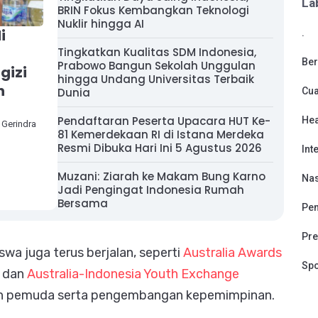
La
BRIN Fokus Kembangkan Teknologi
Nuklir hingga AI
i
.
t
Tingkatkan Kualitas SDM Indonesia,
Ber
Prabowo Bangun Sekolah Unggulan
gizi
hingga Undang Universitas Terbaik
n
Cu
Dunia
Pendaftaran Peserta Upacara HUT Ke-
Hea
Gerindra
81 Kemerdekaan RI di Istana Merdeka
Resmi Dibuka Hari Ini 5 Agustus 2026
Int
Muzani: Ziarah ke Makam Bung Karno
Nas
Jadi Pengingat Indonesia Rumah
Bersama
Pen
Pre
wa juga terus berjalan, seperti
Australia Awards
Spo
, dan
Australia-Indonesia Youth Exchange
n pemuda serta pengembangan kepemimpinan.