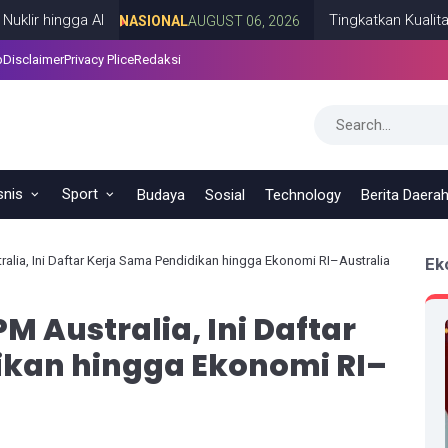
ngga AI
Tingkatkan Kualitas SDM 
NASIONAL
AUGUST 06, 2026
p
Disclaimer
Privacy Plice
Redaksi
snis
Sport
Budaya
Sosial
Technology
Berita Daera
lia, Ini Daftar Kerja Sama Pendidikan hingga Ekonomi RI–Australia
Ek
 Australia, Ini Daftar
ikan hingga Ekonomi RI–