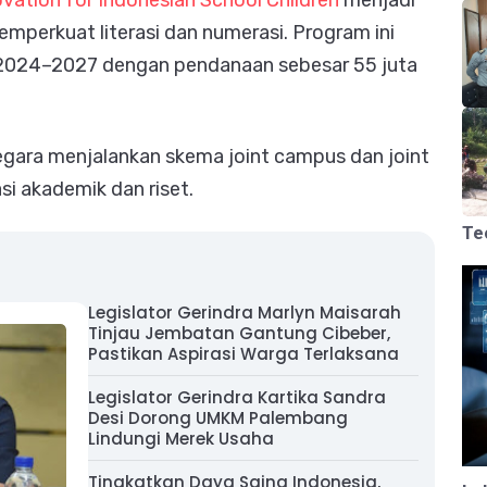
vation for Indonesian School Children
menjadi
mperkuat literasi dan numerasi. Program ini
 2024–2027 dengan pendanaan sebesar 55 juta
negara menjalankan skema joint campus dan joint
i akademik dan riset.
Te
Legislator Gerindra Marlyn Maisarah
Tinjau Jembatan Gantung Cibeber,
Pastikan Aspirasi Warga Terlaksana
Legislator Gerindra Kartika Sandra
Desi Dorong UMKM Palembang
Lindungi Merek Usaha
Tingkatkan Daya Saing Indonesia,