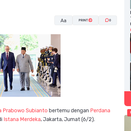
Aa
PRINT
0
A-
A+
ia Prabowo Subianto
bertemu dengan
Perdana
di
Istana Merdeka
, Jakarta, Jumat (6/2).