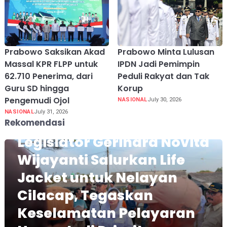
Prabowo Saksikan Akad
Prabowo Minta Lulusan
Massal KPR FLPP untuk
IPDN Jadi Pemimpin
62.710 Penerima, dari
Peduli Rakyat dan Tak
Guru SD hingga
Korup
Pengemudi Ojol
NASIONAL
July 30, 2026
NASIONAL
July 31, 2026
Rekomendasi
Legislator Gerindra Novita
Wijayanti Salurkan Life
Jacket untuk Nelayan
Cilacap, Tegaskan
Keselamatan Pelayaran