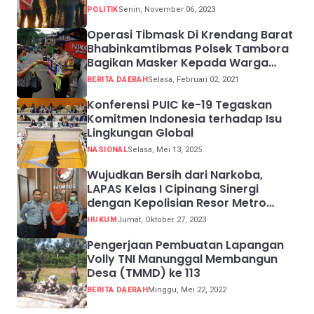
POLITIK
Senin, November 06, 2023
Operasi Tibmask Di Krendang Barat
Bhabinkamtibmas Polsek Tambora
Bagikan Masker Kepada Warga
Pelanggar Prokes
BERITA DAERAH
Selasa, Februari 02, 2021
Konferensi PUIC ke-19 Tegaskan
Komitmen Indonesia terhadap Isu
Lingkungan Global
NASIONAL
Selasa, Mei 13, 2025
Wujudkan Bersih dari Narkoba,
LAPAS Kelas I Cipinang Sinergi
dengan Kepolisian Resor Metro
Jakarta Barat
HUKUM
Jumat, Oktober 27, 2023
Pengerjaan Pembuatan Lapangan
Volly TNI Manunggal Membangun
Desa (TMMD) ke 113
BERITA DAERAH
Minggu, Mei 22, 2022