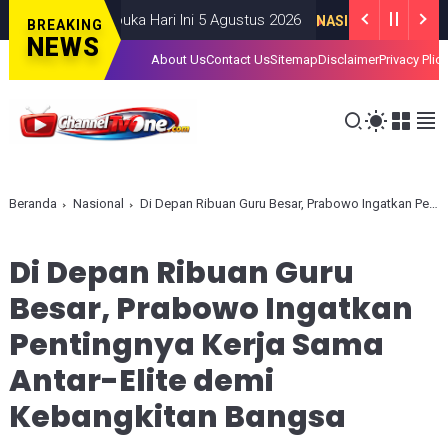
esmi Dibuka Hari Ini 5 Agustus 2026
NASIONAL
AUGUST 05, 2026
BREAKING
NEWS
About Us
Contact Us
Sitemap
Disclaimer
Privacy Plic
Beranda
Nasional
Di Depan Ribuan Guru Besar, Prabowo Ingatkan Pentingnya Kerja Sama Antar-Elite demi Kebangkitan Bangsa
Di Depan Ribuan Guru
Besar, Prabowo Ingatkan
Pentingnya Kerja Sama
Antar-Elite demi
Kebangkitan Bangsa