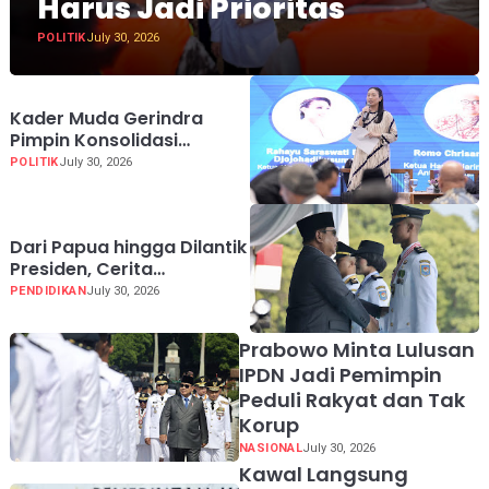
Harus Jadi Prioritas
POLITIK
July 30, 2026
Kader Muda Gerindra
Pimpin Konsolidasi
Nasional, JarNas APO
POLITIK
July 30, 2026
Perkuat Perlawanan
terhadap Modus Baru
Perdagangan Orang
Dari Papua hingga Dilantik
Presiden, Cerita
Perjuangan Jhosua Jadi
PENDIDIKAN
July 30, 2026
Praja IPDN
Prabowo Minta Lulusan
IPDN Jadi Pemimpin
Peduli Rakyat dan Tak
Korup
NASIONAL
July 30, 2026
Kawal Langsung