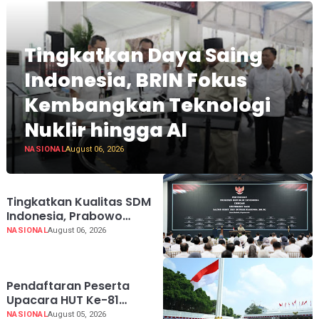
Tingkatkan Daya Saing
Indonesia, BRIN Fokus
Kembangkan Teknologi
Nuklir hingga AI
NASIONAL
August 06, 2026
Tingkatkan Kualitas SDM
Indonesia, Prabowo
Bangun Sekolah Unggulan
NASIONAL
August 06, 2026
hingga Undang
Universitas Terbaik Dunia
Pendaftaran Peserta
Upacara HUT Ke-81
Kemerdekaan RI di Istana
NASIONAL
August 05, 2026