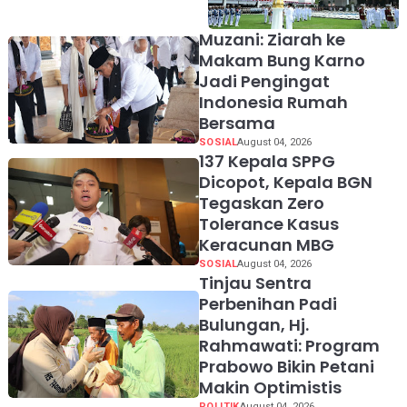
Merdeka Resmi Dibuka
Hari Ini 5 Agustus 2026
Muzani: Ziarah ke
Makam Bung Karno
Jadi Pengingat
Indonesia Rumah
Bersama
SOSIAL
August 04, 2026
137 Kepala SPPG
Dicopot, Kepala BGN
Tegaskan Zero
Tolerance Kasus
Keracunan MBG
SOSIAL
August 04, 2026
Tinjau Sentra
Perbenihan Padi
Bulungan, Hj.
Rahmawati: Program
Prabowo Bikin Petani
Makin Optimistis
POLITIK
August 04, 2026