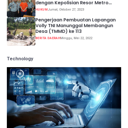
dengan Kepolisian Resor Metro
Jakarta Barat
HUKUM
Jumat, Oktober 27, 2023
Pengerjaan Pembuatan Lapangan
Volly TNI Manunggal Membangun
Desa (TMMD) ke 113
BERITA DAERAH
Minggu, Mei 22, 2022
Technology