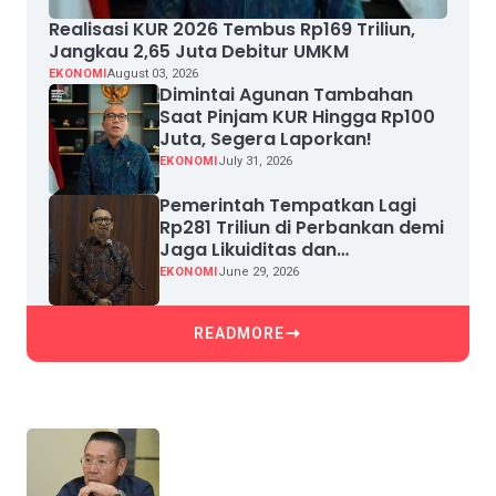
Realisasi KUR 2026 Tembus Rp169 Triliun,
Jangkau 2,65 Juta Debitur UMKM
EKONOMI
August 03, 2026
Dimintai Agunan Tambahan
Saat Pinjam KUR Hingga Rp100
Juta, Segera Laporkan!
EKONOMI
July 31, 2026
Pemerintah Tempatkan Lagi
Rp281 Triliun di Perbankan demi
Jaga Likuiditas dan
Pertumbuhan Kredit
EKONOMI
June 29, 2026
READMORE