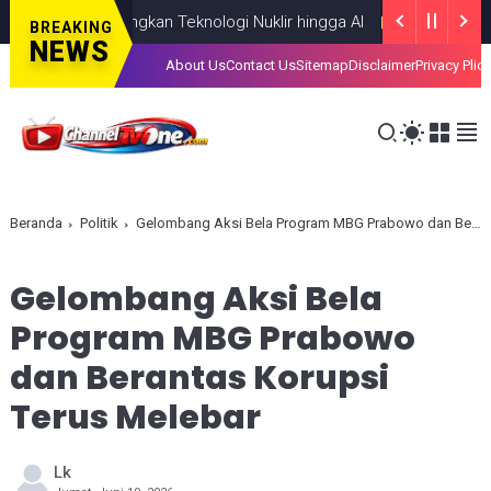
us Kembangkan Teknologi Nuklir hingga AI
NASIONAL
AUGUST 06, 2
BREAKING
NEWS
About Us
Contact Us
Sitemap
Disclaimer
Privacy Plic
Beranda
Politik
Gelombang Aksi Bela Program MBG Prabowo dan Berantas Korupsi Terus Melebar
Gelombang Aksi Bela
Program MBG Prabowo
dan Berantas Korupsi
Terus Melebar
Lk