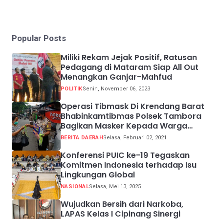
Popular Posts
Miliki Rekam Jejak Positif, Ratusan
Pedagang di Mataram Siap All Out
Menangkan Ganjar-Mahfud
POLITIK
Senin, November 06, 2023
Operasi Tibmask Di Krendang Barat
Bhabinkamtibmas Polsek Tambora
Bagikan Masker Kepada Warga
Pelanggar Prokes
BERITA DAERAH
Selasa, Februari 02, 2021
Konferensi PUIC ke-19 Tegaskan
Komitmen Indonesia terhadap Isu
Lingkungan Global
NASIONAL
Selasa, Mei 13, 2025
Wujudkan Bersih dari Narkoba,
LAPAS Kelas I Cipinang Sinergi