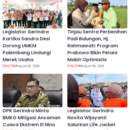
Legislator Gerindra
Tinjau Sentra Perbenihan
Kartika Sandra Desi
Padi Bulungan, Hj.
Dorong UMKM
Rahmawati: Program
Palembang Lindungi
Prabowo Bikin Petani
Merek Usaha
Makin Optimistis
POLITIK
August 06, 2026
POLITIK
August 04, 2026
DPR Gerindra Minta
Legislator Gerindra
BMKG Mitigasi Ancaman
Novita Wijayanti
Cuaca Ekstrem El Nino
Salurkan Life Jacket