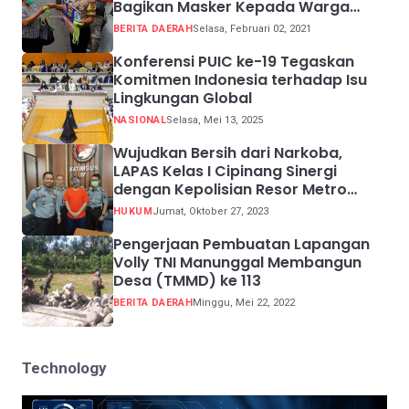
Bagikan Masker Kepada Warga
Pelanggar Prokes
BERITA DAERAH
Selasa, Februari 02, 2021
Konferensi PUIC ke-19 Tegaskan
Komitmen Indonesia terhadap Isu
Lingkungan Global
NASIONAL
Selasa, Mei 13, 2025
Wujudkan Bersih dari Narkoba,
LAPAS Kelas I Cipinang Sinergi
dengan Kepolisian Resor Metro
Jakarta Barat
HUKUM
Jumat, Oktober 27, 2023
Pengerjaan Pembuatan Lapangan
Volly TNI Manunggal Membangun
Desa (TMMD) ke 113
BERITA DAERAH
Minggu, Mei 22, 2022
Technology