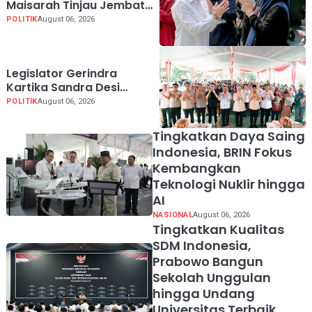
Maisarah Tinjau Jembatan
Gantung Cibeber,
POLITIK
August 06, 2026
Pastikan Aspirasi Warga
Terlaksana
Legislator Gerindra
Kartika Sandra Desi
Dorong UMKM Palembang
POLITIK
August 06, 2026
Lindungi Merek Usaha
Tingkatkan Daya Saing
Indonesia, BRIN Fokus
Kembangkan
Teknologi Nuklir hingga
AI
NASIONAL
August 06, 2026
Tingkatkan Kualitas
SDM Indonesia,
Prabowo Bangun
Sekolah Unggulan
hingga Undang
Universitas Terbaik