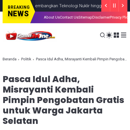
IN Fokus Kembangkan Teknologi Nuklir hingga AI
NASIONAL
AUGUS
BREAKING
NEWS
About Us
Contact Us
Sitemap
Disclaimer
Privacy Plic
Beranda
Politik
Pasca Idul Adha, Misrayanti Kembali Pimpin Pengobatan Gratis untuk Warga Jakarta Selatan
Pasca Idul Adha,
Misrayanti Kembali
Pimpin Pengobatan Gratis
untuk Warga Jakarta
Selatan