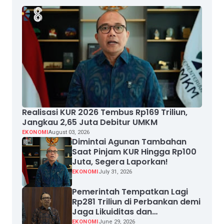
Realisasi KUR 2026 Tembus Rp169 Triliun,
Jangkau 2,65 Juta Debitur UMKM
EKONOMI
August 03, 2026
Dimintai Agunan Tambahan
Saat Pinjam KUR Hingga Rp100
Juta, Segera Laporkan!
EKONOMI
July 31, 2026
Pemerintah Tempatkan Lagi
Rp281 Triliun di Perbankan demi
Jaga Likuiditas dan
Pertumbuhan Kredit
EKONOMI
June 29, 2026