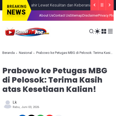
iahkan, Lahir Lewat Kesulitan dan Keberanian
NASIONAL
AUGUST 
BREAKING
NEWS
About Us
Contact Us
Sitemap
Disclaimer
Privacy Plic
Beranda
Nasional
Prabowo ke Petugas MBG di Pelosok: Terima Kasih atas Kesetiaan Kalian!
Prabowo ke Petugas MBG
di Pelosok: Terima Kasih
atas Kesetiaan Kalian!
Lk
Rabu, Juni 03, 2026