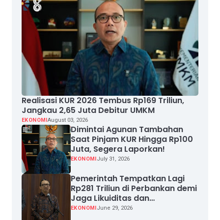
Realisasi KUR 2026 Tembus Rp169 Triliun,
Jangkau 2,65 Juta Debitur UMKM
EKONOMI
August 03, 2026
Dimintai Agunan Tambahan
Saat Pinjam KUR Hingga Rp100
Juta, Segera Laporkan!
EKONOMI
July 31, 2026
Pemerintah Tempatkan Lagi
Rp281 Triliun di Perbankan demi
Jaga Likuiditas dan
Pertumbuhan Kredit
EKONOMI
June 29, 2026