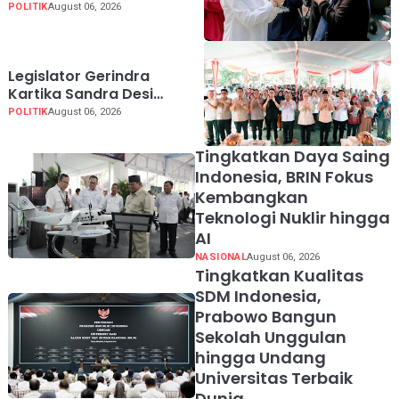
Gantung Cibeber,
POLITIK
August 06, 2026
Pastikan Aspirasi Warga
Terlaksana
Legislator Gerindra
Kartika Sandra Desi
Dorong UMKM Palembang
POLITIK
August 06, 2026
Lindungi Merek Usaha
Tingkatkan Daya Saing
Indonesia, BRIN Fokus
Kembangkan
Teknologi Nuklir hingga
AI
NASIONAL
August 06, 2026
Tingkatkan Kualitas
SDM Indonesia,
Prabowo Bangun
Sekolah Unggulan
hingga Undang
Universitas Terbaik
Dunia