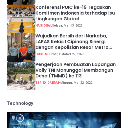
Konferensi PUIC ke-19 Tegaskan
Komitmen Indonesia terhadap Isu
Lingkungan Global
NASIONAL
Selasa, Mei 13, 2025
Wujudkan Bersih dari Narkoba,
LAPAS Kelas I Cipinang Sinergi
dengan Kepolisian Resor Metro
Jakarta Barat
HUKUM
Jumat, Oktober 27, 2023
Pengerjaan Pembuatan Lapangan
Volly TNI Manunggal Membangun
Desa (TMMD) ke 113
BERITA DAERAH
Minggu, Mei 22, 2022
Technology