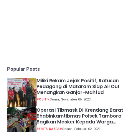
Popular Posts
Miliki Rekam Jejak Positif, Ratusan
Pedagang di Mataram Siap All Out
Menangkan Ganjar-Mahfud
POLITIK
Senin, November 06, 2023
Operasi Tibmask Di Krendang Barat
Bhabinkamtibmas Polsek Tambora
Bagikan Masker Kepada Warga
Pelanggar Prokes
BERITA DAERAH
Selasa, Februari 02, 2021