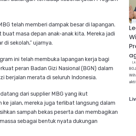
BG telah memberi dampak besar di lapangan.
Le
 buat masa depan anak-anak kita. Mereka jadi
W
r di sekolah,” ujarnya.
Pr
ag
am ini telah membuka lapangan kerja bagi
Lk
perkuat peran Badan Gizi Nasional (BGN) dalam
BOJ
Wih
i berjalan merata di seluruh Indonesia.
akt
datang dari supplier MBG yang ikut
Li
un ke jalan, mereka juga terlibat langsung dalam
sihkan sampah bekas peserta dan membagikan
massa sebagai bentuk nyata dukungan