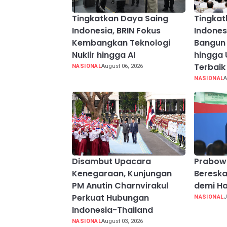
Tingkatkan Daya Saing
Tingkat
Indonesia, BRIN Fokus
Indones
Kembangkan Teknologi
Bangun 
Nuklir hingga AI
hingga 
Terbaik
NASIONAL
August 06, 2026
NASIONAL
A
Disambut Upacara
Prabow
Kenegaraan, Kunjungan
Beresk
PM Anutin Charnvirakul
demi Ha
Perkuat Hubungan
NASIONAL
J
Indonesia-Thailand
NASIONAL
August 03, 2026