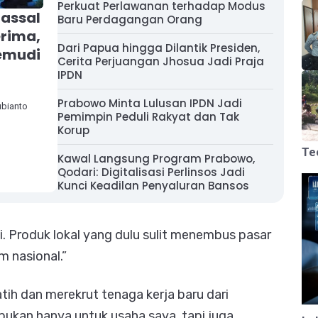
Perkuat Perlawanan terhadap Modus
assal
Baru Perdagangan Orang
erima,
Dari Papua hingga Dilantik Presiden,
gemudi
Cerita Perjuangan Jhosua Jadi Praja
IPDN
Prabowo Minta Lulusan IPDN Jadi
ubianto
Pemimpin Peduli Rakyat dan Tak
Korup
Te
Kawal Langsung Program Prabowo,
Qodari: Digitalisasi Perlinsos Jadi
Kunci Keadilan Penyaluran Bansos
 Produk lokal yang dulu sulit menembus pasar
m nasional.”
ih dan merekrut tenaga kerja baru dari
bukan hanya untuk usaha saya, tapi juga