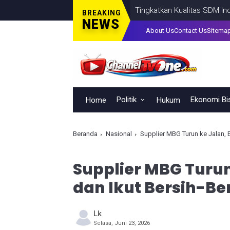
Tingkatkan Kualitas SDM Indonesia,
BREAKING
NEWS
About Us
Contact Us
Sitema
Politik
Ekonomi Bi
Home
Hukum
Beranda
Nasional
Supplier MBG Turun ke Jalan,
Supplier MBG Turun
dan Ikut Bersih-Be
Lk
Selasa, Juni 23, 2026