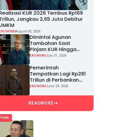
Realisasi KUR 2026 Tembus Rp169
Triliun, Jangkau 2,65 Juta Debitur
UMKM
EKONOMI
August 03, 2026
Dimintai Agunan
Tambahan Saat
Pinjam KUR Hingga
Rp100 Juta, Segera
EKONOMI
July 31, 2026
Laporkan!
Pemerintah
Tempatkan Lagi Rp281
Triliun di Perbankan
demi Jaga Likuiditas
EKONOMI
June 29, 2026
dan Pertumbuhan
Kredit
READMORE
Politik