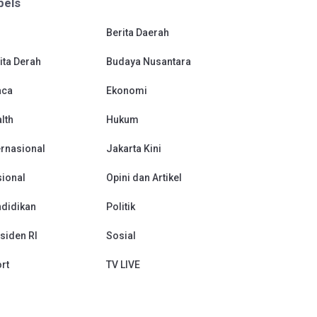
bels
Berita Daerah
ita Derah
Budaya Nusantara
aca
Ekonomi
lth
Hukum
ernasional
Jakarta Kini
ional
Opini dan Artikel
didikan
Politik
siden RI
Sosial
rt
TV LIVE