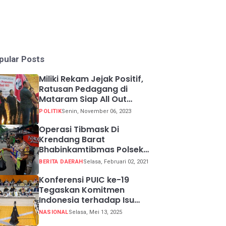
pular Posts
Miliki Rekam Jejak Positif,
Ratusan Pedagang di
Mataram Siap All Out
Menangkan Ganjar-Mahfud
POLITIK
Senin, November 06, 2023
Operasi Tibmask Di
Krendang Barat
Bhabinkamtibmas Polsek
Tambora Bagikan Masker
BERITA DAERAH
Selasa, Februari 02, 2021
Kepada Warga Pelanggar
Prokes
Konferensi PUIC ke-19
Tegaskan Komitmen
Indonesia terhadap Isu
Lingkungan Global
NASIONAL
Selasa, Mei 13, 2025