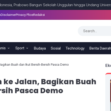
 Prabowo Bangun Sekolah Unggulan hingga Undang Universitas Terb
p
Disclaimer
Privacy Plice
Redaksi
snis
Sport
Budaya
Sosial
Technology
Berita Daera
 Bagikan Buah dan Ikut Bersih-Bersih Pasca Demo
Ek
 ke Jalan, Bagikan Buah
rsih Pasca Demo