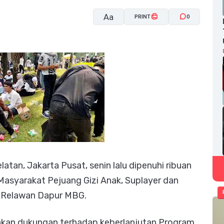
Aa
PRINT
0
A-
A+
tan, Jakarta Pusat, senin lalu dipenuhi ribuan
Masyarakat Pejuang Gizi Anak, Suplayer dan
 Relawan Dapur MBG.
rakan dukungan terhadap keberlanjutan Program