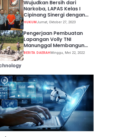
Wujudkan Bersih dari
Narkoba, LAPAS Kelas I
Cipinang Sinergi dengan
Kepolisian Resor Metro
HUKUM
Jumat, Oktober 27, 2023
Jakarta Barat
Pengerjaan Pembuatan
Lapangan Volly TNI
Manunggal Membangun
Desa (TMMD) ke 113
BERITA DAERAH
Minggu, Mei 22, 2022
chnology