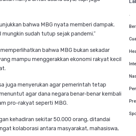
La
.
menunjukkan bahwa MBG nyata memberi dampak.
Ber
il mungkin sudah tutup sejak pandemi.”
Cu
tif memperlihatkan bahwa MBG bukan sekadar
Hea
m yang mampu menggerakkan ekonomi rakyat kecil
Int
at.
Nas
a juga menyerukan agar pemerintah tetap
Pen
menuntut agar dana negara benar-benar kembali
Pre
am pro-rakyat seperti MBG.
Spo
gan kehadiran sekitar 50.000 orang, ditandai
gat kolaborasi antara masyarakat, mahasiswa,