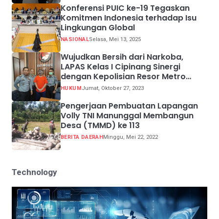
Konferensi PUIC ke-19 Tegaskan
Komitmen Indonesia terhadap Isu
Lingkungan Global
NASIONAL
Selasa, Mei 13, 2025
Wujudkan Bersih dari Narkoba,
LAPAS Kelas I Cipinang Sinergi
dengan Kepolisian Resor Metro
Jakarta Barat
HUKUM
Jumat, Oktober 27, 2023
Pengerjaan Pembuatan Lapangan
Volly TNI Manunggal Membangun
Desa (TMMD) ke 113
BERITA DAERAH
Minggu, Mei 22, 2022
Technology