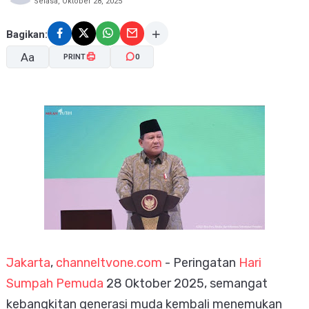
Selasa, Oktober 28, 2025
Bagikan:
Aa
PRINT
0
A-
A+
Jakarta
,
channeltvone.com
- Peringatan
Hari
Sumpah Pemuda
28 Oktober 2025, semangat
kebangkitan generasi muda kembali menemukan