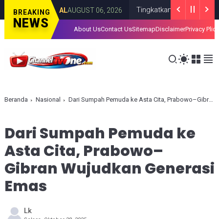
Tingkatkan Kualitas SDM Indones
NASIONAL
AUGUST 06, 2026
BREAKING
NEWS
About Us
Contact Us
Sitemap
Disclaimer
Privacy Plic
Beranda
Nasional
Dari Sumpah Pemuda ke Asta Cita, Prabowo–Gibran Wujudkan Generasi Emas
Dari Sumpah Pemuda ke
Asta Cita, Prabowo–
Gibran Wujudkan Generasi
Emas
Lk