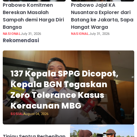
Prabowo Komitmen
Prabowo Jajal KA
Bereskan Masalah
Nusantara Explorer dari
Sampah demi Harga Diri
Batang ke Jakarta, Sapa
Bangsa
Hangat Warga
NASIONAL
July 31, 2026
NASIONAL
July 31, 2026
Rekomendasi
137 Kepala SPPG Dicopot,
Kepala BGN Tegaskan
Zero Tolerance Kasus
Keracunan MBG
SOSIAL
August 04, 2026
Tinjau Sentra Perbenihan