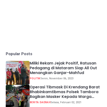
Popular Posts
Miliki Rekam Jejak Positif, Ratusan
Pedagang di Mataram Siap All Out
Menangkan Ganjar-Mahfud
POLITIK
Senin, November 06, 2023
Operasi Tibmask Di Krendang Barat
Bhabinkamtibmas Polsek Tambora
Bagikan Masker Kepada Warga
Pelanggar Prokes
BERITA DAERAH
Selasa, Februari 02, 2021