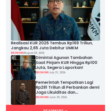
Realisasi KUR 2026 Tembus Rp169 Triliun,
Jangkau 2,65 Juta Debitur UMKM
EKONOMI
August 03, 2026
Dimintai Agunan Tambahan
Saat Pinjam KUR Hingga Rp100
Juta, Segera Laporkan!
EKONOMI
July 31, 2026
Pemerintah Tempatkan Lagi
Rp281 Triliun di Perbankan demi
Jaga Likuiditas dan
Pertumbuhan Kredit
EKONOMI
June 29, 2026
READMORE