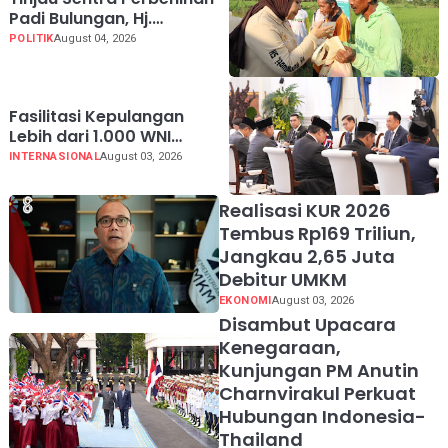
Padi Bulungan, Hj.
Rahmawati: Program
POLITIK
August 04, 2026
Prabowo Bikin Petani
Makin Optimistis
Fasilitasi Kepulangan
Lebih dari 1.000 WNI
Korban Scam, Prabowo
INTERNASIONAL
August 03, 2026
Ucapkan Terima Kasih ke
PM Thailand
Realisasi KUR 2026
Tembus Rp169 Triliun,
Jangkau 2,65 Juta
Debitur UMKM
EKONOMI
August 03, 2026
Disambut Upacara
Kenegaraan,
Kunjungan PM Anutin
Charnvirakul Perkuat
Hubungan Indonesia-
Thailand